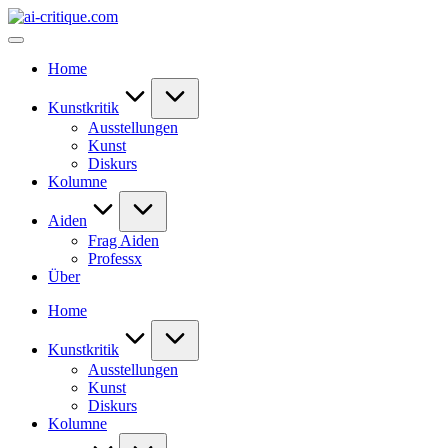
Skip
ai-
to
critique.com
content
Home
Kunstkritik
Ausstellungen
Kunst
Diskurs
Kolumne
Aiden
Frag Aiden
Professx
Über
Home
Kunstkritik
Ausstellungen
Kunst
Diskurs
Kolumne