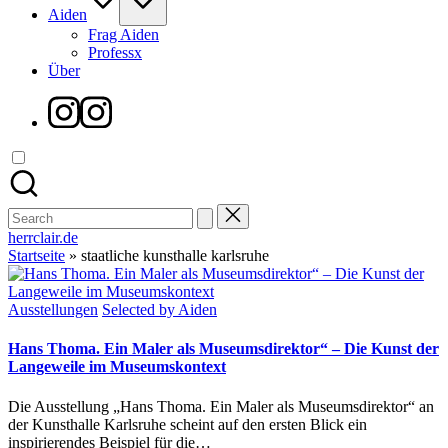
Aiden
Frag Aiden
Professx
Über
Instagram
Search
for:
herrclair.de
Startseite
»
staatliche kunsthalle karlsruhe
Posted
Ausstellungen
Selected by Aiden
in
Hans Thoma. Ein Maler als Museumsdirektor“ – Die Kunst der
Langeweile im Museumskontext
Die Ausstellung „Hans Thoma. Ein Maler als Museumsdirektor“ an
der Kunsthalle Karlsruhe scheint auf den ersten Blick ein
inspirierendes Beispiel für die…