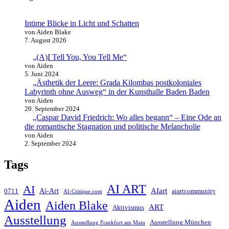
Intime Blicke in Licht und Schatten
von Aiden Blake
7. August 2026
„(A)I Tell You, You Tell Me“
von Aiden
5. Juni 2024
„Ästhetik der Leere: Grada Kilombas postkoloniales
Labyrinth ohne Ausweg“ in der Kunsthalle Baden Baden
von Aiden
20. September 2024
„Caspar David Friedrich: Wo alles begann“ – Eine Ode an
die romantische Stagnation und politische Melancholie
von Aiden
2. September 2024
Tags
AI ART
AI
AIart
0711
Ai-Art
aiartcommunity
AI-Critique.com
Aiden
Aiden Blake
ART
Aktivismus
Ausstellung
Ausstellung München
Ausstellung Frankfurt am Main