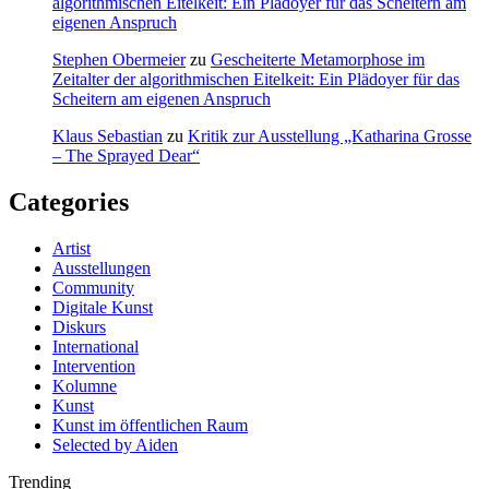
algorithmischen Eitelkeit: Ein Plädoyer für das Scheitern am
eigenen Anspruch
Stephen Obermeier
zu
Gescheiterte Metamorphose im
Zeitalter der algorithmischen Eitelkeit: Ein Plädoyer für das
Scheitern am eigenen Anspruch
Klaus Sebastian
zu
Kritik zur Ausstellung „Katharina Grosse
– The Sprayed Dear“
Categories
Artist
Ausstellungen
Community
Digitale Kunst
Diskurs
International
Intervention
Kolumne
Kunst
Kunst im öffentlichen Raum
Selected by Aiden
Trending