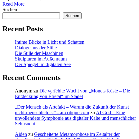
Read More
Suchen
Suchen
Recent Posts
Intime Blicke in Licht und Schatten
Dialoge aus der Stille
Die Stille der Maschinen
Skulpturen im Außenraum
Der Spiegel im digitalen See
Recent Comments
Anonym
zu
Die verfehlte Wucht von „Monets Küste – Die
Entdeckung von Étretat“ im Städel
„Der Mensch als Artefakt – Warum die Zukunft der Kunst
nicht-menschlich ist“ - ai-critique.com
zu
AI God – Eine
unvollendete Symphonie aus digitaler Kälte und menschlicher
Sehnsucht
Aiden
zu
Gescheiterte Metamorphose im Zeitalter der