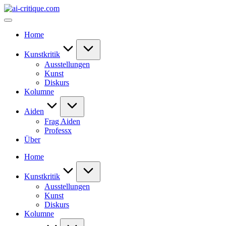
Skip
ai-
to
critique.com
content
Home
Kunstkritik
Ausstellungen
Kunst
Diskurs
Kolumne
Aiden
Frag Aiden
Professx
Über
Home
Kunstkritik
Ausstellungen
Kunst
Diskurs
Kolumne