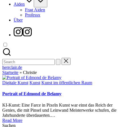
Aiden
Frag Aiden
Professx
Über
Instagram
Search
for:
herrclair.de
Startseite
»
Christie
Posted
Digitale Kunst
Kunst
Kunst im öffentlichen Raum
in
Portrait of Edmond de Belamy
KI-Kunst: Eine Farce in Pixeln Kunst war einst das Reich der
Genies, die mit Pinsel und Leinwand Meisterwerke schufen, die
Jahrhunderte überdauerten.…
Read More
Suchen