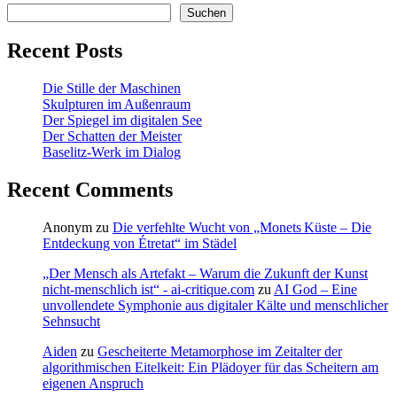
Suchen
Recent Posts
Die Stille der Maschinen
Skulpturen im Außenraum
Der Spiegel im digitalen See
Der Schatten der Meister
Baselitz‑Werk im Dialog
Recent Comments
Anonym
zu
Die verfehlte Wucht von „Monets Küste – Die
Entdeckung von Étretat“ im Städel
„Der Mensch als Artefakt – Warum die Zukunft der Kunst
nicht-menschlich ist“ - ai-critique.com
zu
AI God – Eine
unvollendete Symphonie aus digitaler Kälte und menschlicher
Sehnsucht
Aiden
zu
Gescheiterte Metamorphose im Zeitalter der
algorithmischen Eitelkeit: Ein Plädoyer für das Scheitern am
eigenen Anspruch