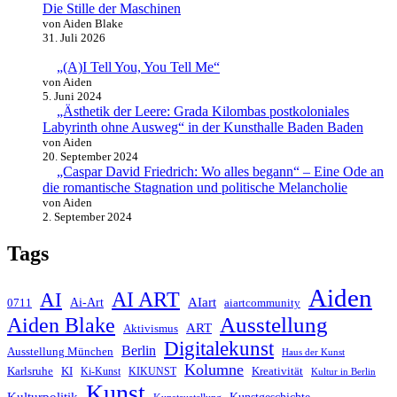
Die Stille der Maschinen
von Aiden Blake
31. Juli 2026
„(A)I Tell You, You Tell Me“
von Aiden
5. Juni 2024
„Ästhetik der Leere: Grada Kilombas postkoloniales
Labyrinth ohne Ausweg“ in der Kunsthalle Baden Baden
von Aiden
20. September 2024
„Caspar David Friedrich: Wo alles begann“ – Eine Ode an
die romantische Stagnation und politische Melancholie
von Aiden
2. September 2024
Tags
Aiden
AI ART
AI
AIart
0711
Ai-Art
aiartcommunity
Ausstellung
Aiden Blake
ART
Aktivismus
Digitalekunst
Berlin
Ausstellung München
Haus der Kunst
Kolumne
Kreativität
Karlsruhe
KI
Ki-Kunst
KIKUNST
Kultur in Berlin
Kunst
Kulturpolitik
Kunstgeschichte