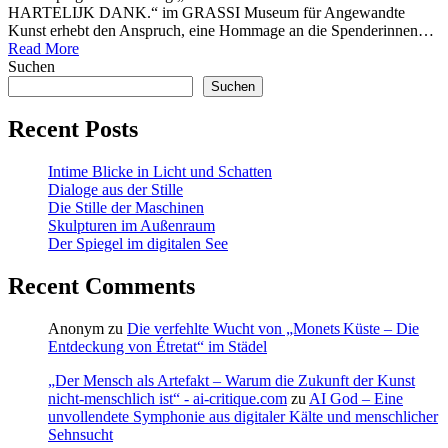
HARTELIJK DANK.“ im GRASSI Museum für Angewandte
Kunst erhebt den Anspruch, eine Hommage an die Spenderinnen…
Read More
Suchen
Suchen
Recent Posts
Intime Blicke in Licht und Schatten
Dialoge aus der Stille
Die Stille der Maschinen
Skulpturen im Außenraum
Der Spiegel im digitalen See
Recent Comments
Anonym
zu
Die verfehlte Wucht von „Monets Küste – Die
Entdeckung von Étretat“ im Städel
„Der Mensch als Artefakt – Warum die Zukunft der Kunst
nicht-menschlich ist“ - ai-critique.com
zu
AI God – Eine
unvollendete Symphonie aus digitaler Kälte und menschlicher
Sehnsucht