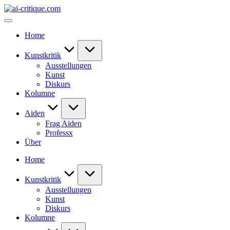
Skip
ai-
to
critique.com
content
Home
Kunstkritik
Ausstellungen
Kunst
Diskurs
Kolumne
Aiden
Frag Aiden
Professx
Über
Home
Kunstkritik
Ausstellungen
Kunst
Diskurs
Kolumne