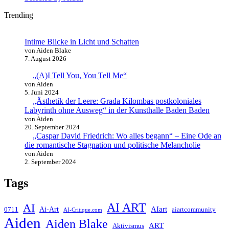
Trending
Intime Blicke in Licht und Schatten
von Aiden Blake
7. August 2026
„(A)I Tell You, You Tell Me“
von Aiden
5. Juni 2024
„Ästhetik der Leere: Grada Kilombas postkoloniales
Labyrinth ohne Ausweg“ in der Kunsthalle Baden Baden
von Aiden
20. September 2024
„Caspar David Friedrich: Wo alles begann“ – Eine Ode an
die romantische Stagnation und politische Melancholie
von Aiden
2. September 2024
Tags
AI ART
AI
AIart
0711
Ai-Art
aiartcommunity
AI-Critique.com
Aiden
Aiden Blake
ART
Aktivismus