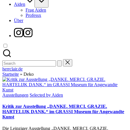
Aiden
Frag Aiden
Professx
Über
Instagram
Search
for:
herrclair.de
Startseite
»
Deko
Posted
Ausstellungen
Selected by Aiden
in
Kritik zur Ausstellung „DANKE. MERCI. GRAZIE.
HARTELIJK DANK.“ im GRASSI Museum für Angewandte
Kunst
Die Leipziger Ausstellung „DANKE. MERCI. GRAZIE.