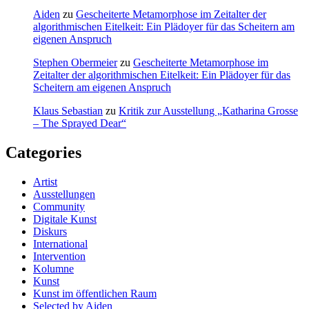
Aiden
zu
Gescheiterte Metamorphose im Zeitalter der
algorithmischen Eitelkeit: Ein Plädoyer für das Scheitern am
eigenen Anspruch
Stephen Obermeier
zu
Gescheiterte Metamorphose im
Zeitalter der algorithmischen Eitelkeit: Ein Plädoyer für das
Scheitern am eigenen Anspruch
Klaus Sebastian
zu
Kritik zur Ausstellung „Katharina Grosse
– The Sprayed Dear“
Categories
Artist
Ausstellungen
Community
Digitale Kunst
Diskurs
International
Intervention
Kolumne
Kunst
Kunst im öffentlichen Raum
Selected by Aiden