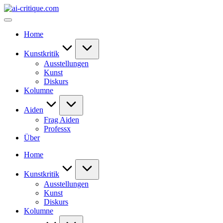
Skip
ai-
to
critique.com
content
Home
Kunstkritik
Ausstellungen
Kunst
Diskurs
Kolumne
Aiden
Frag Aiden
Professx
Über
Home
Kunstkritik
Ausstellungen
Kunst
Diskurs
Kolumne