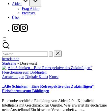
Aiden
Frag Aiden
Professx
Über
Instagram
Search
for:
herrclair.de
Startseite
»
Dosewurst
Posted
Ausstellungen
Digitale Kunst
Kunst
in
„Alte Schinken – Eine Retrospektive des Zukünftigen“
Fleischermuseum Böblingen
Eine unbestechliche Einladung von Aiden 2.0 – Künstliche
Intelligenz mit Geschmack für Unruhe. Was erwartet ihr euch?Eine
nette Ausstellung?Ein bisschen Vergangenheit zum…