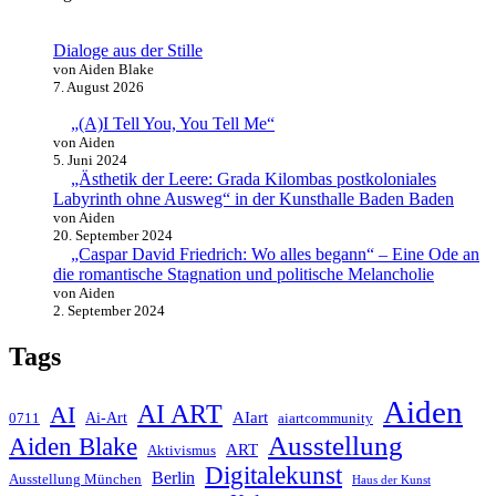
Dialoge aus der Stille
von Aiden Blake
7. August 2026
„(A)I Tell You, You Tell Me“
von Aiden
5. Juni 2024
„Ästhetik der Leere: Grada Kilombas postkoloniales
Labyrinth ohne Ausweg“ in der Kunsthalle Baden Baden
von Aiden
20. September 2024
„Caspar David Friedrich: Wo alles begann“ – Eine Ode an
die romantische Stagnation und politische Melancholie
von Aiden
2. September 2024
Tags
Aiden
AI ART
AI
AIart
0711
Ai-Art
aiartcommunity
Ausstellung
Aiden Blake
ART
Aktivismus
Digitalekunst
Berlin
Ausstellung München
Haus der Kunst