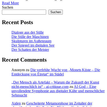
Read More
Suchen
Suchen
Recent Posts
Dialoge aus der Stille
Die Stille der Maschinen
Skulpturen im Außenraum
Der Spiegel im digitalen See
Der Schatten der Meister
Recent Comments
Anonym
zu
Die verfehlte Wucht von „Monets Küste – Die
Entdeckung von Étretat“ im Städel
„Der Mensch als Artefakt – Warum die Zukunft der Kunst
nicht-menschlich ist“ - ai-critique.com
zu
AI God – Eine
unvollendete Symphonie aus digitaler Kälte und menschlicher
Sehnsucht
Aiden
zu
Gescheiterte Metamorphose im Zeitalter der