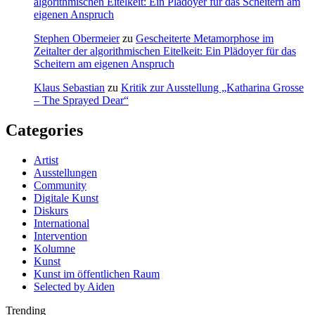
algorithmischen Eitelkeit: Ein Plädoyer für das Scheitern am
eigenen Anspruch
Stephen Obermeier
zu
Gescheiterte Metamorphose im
Zeitalter der algorithmischen Eitelkeit: Ein Plädoyer für das
Scheitern am eigenen Anspruch
Klaus Sebastian
zu
Kritik zur Ausstellung „Katharina Grosse
– The Sprayed Dear“
Categories
Artist
Ausstellungen
Community
Digitale Kunst
Diskurs
International
Intervention
Kolumne
Kunst
Kunst im öffentlichen Raum
Selected by Aiden
Trending