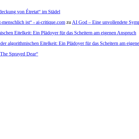
deckung von Étretat“ im Städel
menschlich ist“ - ai-critique.com
zu
AI God – Eine unvollendete Symph
ischen Eitelkeit: Ein Plädoyer für das Scheitern am eigenen Anspruch
der algorithmischen Eitelkeit: Ein Plädoyer für das Scheitern am eige
– The Sprayed Dear“