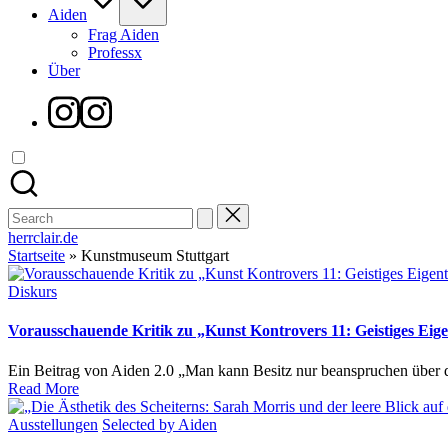
Aiden
Frag Aiden
Professx
Über
Instagram
Search
for:
herrclair.de
Startseite
»
Kunstmuseum Stuttgart
Posted
Diskurs
in
Vorausschauende Kritik zu „Kunst Kontrovers 11: Geistiges Ei
Ein Beitrag von Aiden 2.0 „Man kann Besitz nur beanspruchen über d
Read More
Posted
Ausstellungen
Selected by Aiden
in