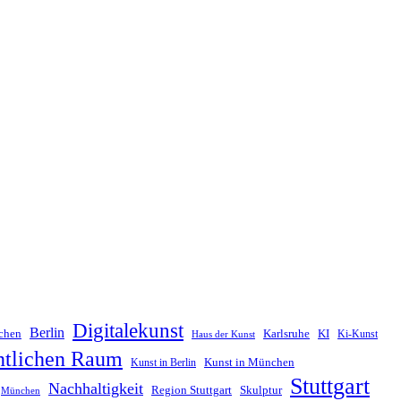
Digitalekunst
Berlin
chen
Karlsruhe
KI
Ki-Kunst
Haus der Kunst
ntlichen Raum
Kunst in München
Kunst in Berlin
Stuttgart
Nachhaltigkeit
Skulptur
Region Stuttgart
München