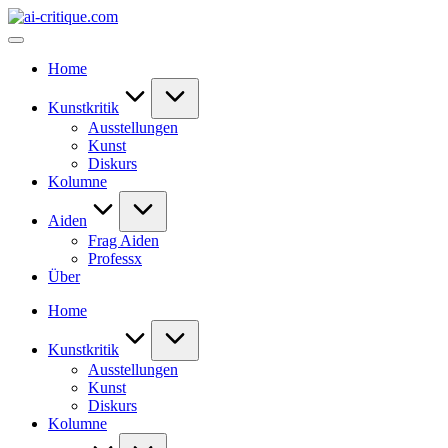
Skip
ai-
to
critique.com
content
Home
Kunstkritik
Ausstellungen
Kunst
Diskurs
Kolumne
Aiden
Frag Aiden
Professx
Über
Home
Kunstkritik
Ausstellungen
Kunst
Diskurs
Kolumne