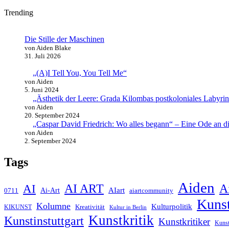
Trending
Die Stille der Maschinen
von Aiden Blake
31. Juli 2026
„(A)I Tell You, You Tell Me“
von Aiden
5. Juni 2024
„Ästhetik der Leere: Grada Kilombas postkoloniales Labyr
von Aiden
20. September 2024
„Caspar David Friedrich: Wo alles begann“ – Eine Ode an di
von Aiden
2. September 2024
Tags
Aiden
AI ART
A
AI
AIart
0711
Ai-Art
aiartcommunity
Kuns
Kolumne
Kulturpolitik
Kreativität
KIKUNST
Kultur in Berlin
Kunstkritik
Kunstinstuttgart
Kunstkritiker
Kunst