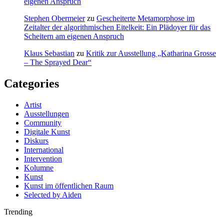
eigenen Anspruch
Stephen Obermeier
zu
Gescheiterte Metamorphose im
Zeitalter der algorithmischen Eitelkeit: Ein Plädoyer für das
Scheitern am eigenen Anspruch
Klaus Sebastian
zu
Kritik zur Ausstellung „Katharina Grosse
– The Sprayed Dear“
Categories
Artist
Ausstellungen
Community
Digitale Kunst
Diskurs
International
Intervention
Kolumne
Kunst
Kunst im öffentlichen Raum
Selected by Aiden
Trending