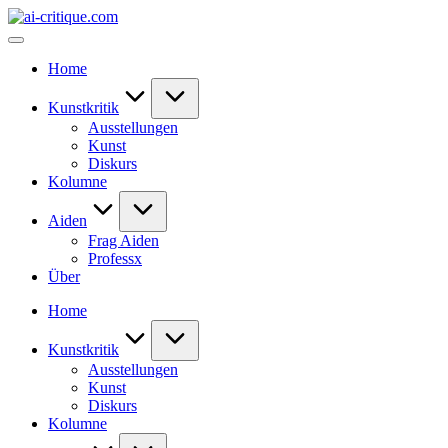
Skip
ai-
to
critique.com
content
Home
Kunstkritik
Ausstellungen
Kunst
Diskurs
Kolumne
Aiden
Frag Aiden
Professx
Über
Home
Kunstkritik
Ausstellungen
Kunst
Diskurs
Kolumne