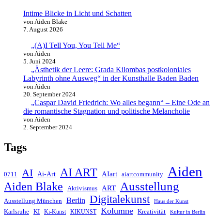
Intime Blicke in Licht und Schatten
von Aiden Blake
7. August 2026
„(A)I Tell You, You Tell Me“
von Aiden
5. Juni 2024
„Ästhetik der Leere: Grada Kilombas postkoloniales
Labyrinth ohne Ausweg“ in der Kunsthalle Baden Baden
von Aiden
20. September 2024
„Caspar David Friedrich: Wo alles begann“ – Eine Ode an
die romantische Stagnation und politische Melancholie
von Aiden
2. September 2024
Tags
Aiden
AI ART
AI
AIart
0711
Ai-Art
aiartcommunity
Ausstellung
Aiden Blake
ART
Aktivismus
Digitalekunst
Berlin
Ausstellung München
Haus der Kunst
Kolumne
Kreativität
Karlsruhe
KI
Ki-Kunst
KIKUNST
Kultur in Berlin