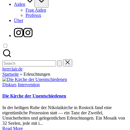
Aiden
Frag Aiden
Professx
Über
Instagram
Search
for:
herrclair.de
Startseite
»
Erleuchtungen
Posted
Diskurs
Intervention
in
Die Kirche der Unentschiedenen
In der heiligen Ruhe der Nikolaikirche in Rostock fand eine
eigentümliche Prozession statt — ein Tanz der Zweifel,
Unsicherheiten und gelegentlichen Erleuchtungen. Ein Mosaik von
32 Seelen, jede mit i...
Read More