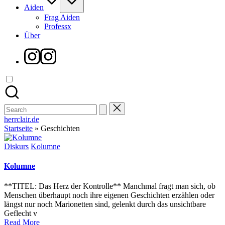
Aiden
Frag Aiden
Professx
Über
Instagram
Search
for:
herrclair.de
Startseite
»
Geschichten
Posted
Diskurs
Kolumne
in
Kolumne
**TITEL: Das Herz der Kontrolle** Manchmal fragt man sich, ob
Menschen überhaupt noch ihre eigenen Geschichten erzählen oder
längst nur noch Marionetten sind, gelenkt durch das unsichtbare
Geflecht v
Read More