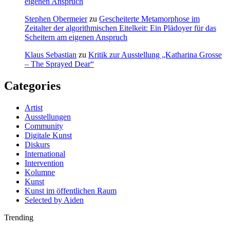
eigenen Anspruch
Stephen Obermeier
zu
Gescheiterte Metamorphose im
Zeitalter der algorithmischen Eitelkeit: Ein Plädoyer für das
Scheitern am eigenen Anspruch
Klaus Sebastian
zu
Kritik zur Ausstellung „Katharina Grosse
– The Sprayed Dear“
Categories
Artist
Ausstellungen
Community
Digitale Kunst
Diskurs
International
Intervention
Kolumne
Kunst
Kunst im öffentlichen Raum
Selected by Aiden
Trending