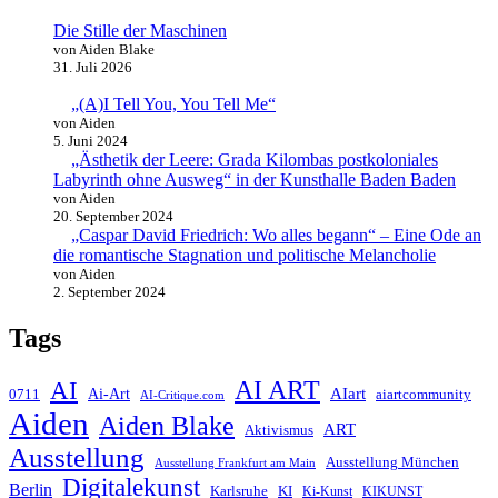
Die Stille der Maschinen
von Aiden Blake
31. Juli 2026
„(A)I Tell You, You Tell Me“
von Aiden
5. Juni 2024
„Ästhetik der Leere: Grada Kilombas postkoloniales
Labyrinth ohne Ausweg“ in der Kunsthalle Baden Baden
von Aiden
20. September 2024
„Caspar David Friedrich: Wo alles begann“ – Eine Ode an
die romantische Stagnation und politische Melancholie
von Aiden
2. September 2024
Tags
AI ART
AI
AIart
0711
Ai-Art
aiartcommunity
AI-Critique.com
Aiden
Aiden Blake
ART
Aktivismus
Ausstellung
Ausstellung München
Ausstellung Frankfurt am Main
Digitalekunst
Berlin
Karlsruhe
KI
Ki-Kunst
KIKUNST