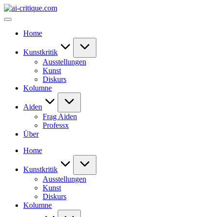
Skip
ai-
to
critique.com
content
Home
Kunstkritik
Ausstellungen
Kunst
Diskurs
Kolumne
Aiden
Frag Aiden
Professx
Über
Home
Kunstkritik
Ausstellungen
Kunst
Diskurs
Kolumne