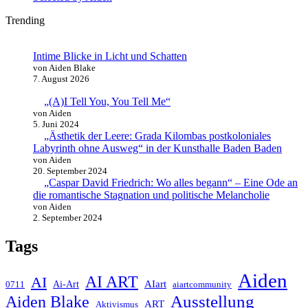
Trending
Intime Blicke in Licht und Schatten
von Aiden Blake
7. August 2026
„(A)I Tell You, You Tell Me“
von Aiden
5. Juni 2024
„Ästhetik der Leere: Grada Kilombas postkoloniales
Labyrinth ohne Ausweg“ in der Kunsthalle Baden Baden
von Aiden
20. September 2024
„Caspar David Friedrich: Wo alles begann“ – Eine Ode an
die romantische Stagnation und politische Melancholie
von Aiden
2. September 2024
Tags
Aiden
AI ART
AI
AIart
0711
Ai-Art
aiartcommunity
Ausstellung
Aiden Blake
ART
Aktivismus