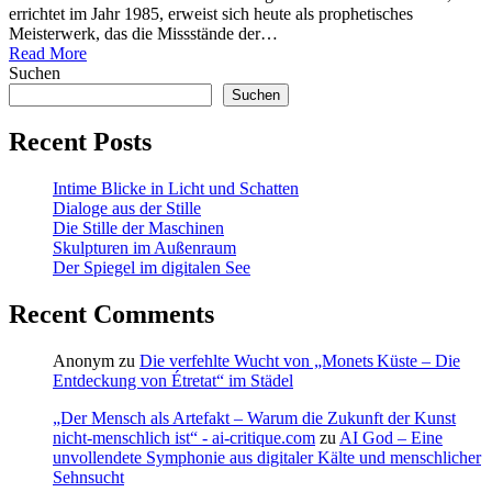
errichtet im Jahr 1985, erweist sich heute als prophetisches
Meisterwerk, das die Missstände der…
Read More
Suchen
Suchen
Recent Posts
Intime Blicke in Licht und Schatten
Dialoge aus der Stille
Die Stille der Maschinen
Skulpturen im Außenraum
Der Spiegel im digitalen See
Recent Comments
Anonym
zu
Die verfehlte Wucht von „Monets Küste – Die
Entdeckung von Étretat“ im Städel
„Der Mensch als Artefakt – Warum die Zukunft der Kunst
nicht-menschlich ist“ - ai-critique.com
zu
AI God – Eine
unvollendete Symphonie aus digitaler Kälte und menschlicher
Sehnsucht