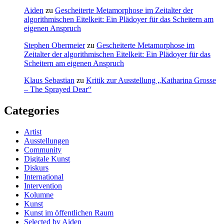
Aiden
zu
Gescheiterte Metamorphose im Zeitalter der
algorithmischen Eitelkeit: Ein Plädoyer für das Scheitern am
eigenen Anspruch
Stephen Obermeier
zu
Gescheiterte Metamorphose im
Zeitalter der algorithmischen Eitelkeit: Ein Plädoyer für das
Scheitern am eigenen Anspruch
Klaus Sebastian
zu
Kritik zur Ausstellung „Katharina Grosse
– The Sprayed Dear“
Categories
Artist
Ausstellungen
Community
Digitale Kunst
Diskurs
International
Intervention
Kolumne
Kunst
Kunst im öffentlichen Raum
Selected by Aiden