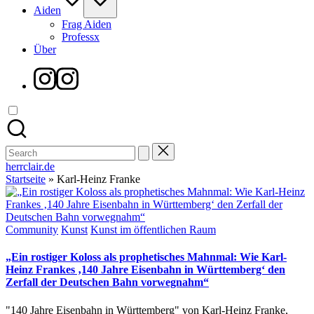
Aiden
Frag Aiden
Professx
Über
Instagram
Search
for:
herrclair.de
Startseite
»
Karl-Heinz Franke
Posted
Community
Kunst
Kunst im öffentlichen Raum
in
„Ein rostiger Koloss als prophetisches Mahnmal: Wie Karl-
Heinz Frankes ‚140 Jahre Eisenbahn in Württemberg‘ den
Zerfall der Deutschen Bahn vorwegnahm“
"140 Jahre Eisenbahn in Württemberg" von Karl-Heinz Franke,