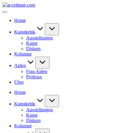
Skip
ai-
to
critique.com
content
Home
Kunstkritik
Ausstellungen
Kunst
Diskurs
Kolumne
Aiden
Frag Aiden
Professx
Über
Home
Kunstkritik
Ausstellungen
Kunst
Diskurs
Kolumne