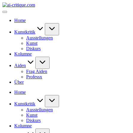
Skip
ai-
to
critique.com
content
Home
Kunstkritik
Ausstellungen
Kunst
Diskurs
Kolumne
Aiden
Frag Aiden
Professx
Über
Home
Kunstkritik
Ausstellungen
Kunst
Diskurs
Kolumne