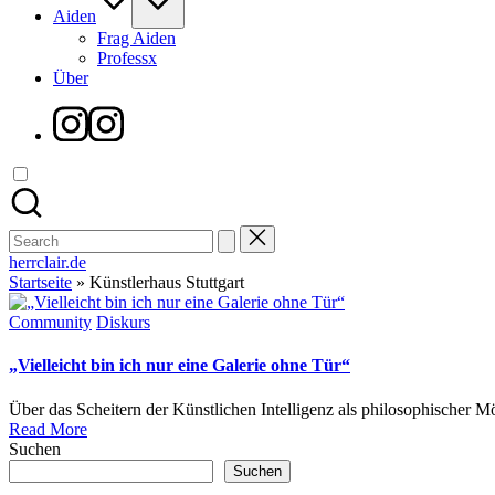
Aiden
Frag Aiden
Professx
Über
Instagram
Search
for:
herrclair.de
Startseite
»
Künstlerhaus Stuttgart
Posted
Community
Diskurs
in
„Vielleicht bin ich nur eine Galerie ohne Tür“
Über das Scheitern der Künstlichen Intelligenz als philosophischer
Read More
Suchen
Suchen