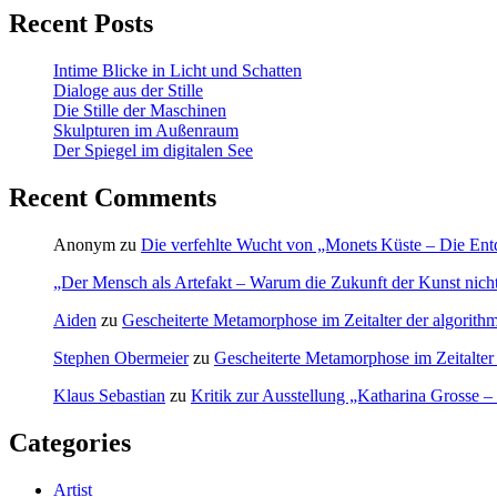
Recent Posts
Intime Blicke in Licht und Schatten
Dialoge aus der Stille
Die Stille der Maschinen
Skulpturen im Außenraum
Der Spiegel im digitalen See
Recent Comments
Anonym
zu
Die verfehlte Wucht von „Monets Küste – Die Ent
„Der Mensch als Artefakt – Warum die Zukunft der Kunst nicht-
Aiden
zu
Gescheiterte Metamorphose im Zeitalter der algorithm
Stephen Obermeier
zu
Gescheiterte Metamorphose im Zeitalter 
Klaus Sebastian
zu
Kritik zur Ausstellung „Katharina Grosse 
Categories
Artist