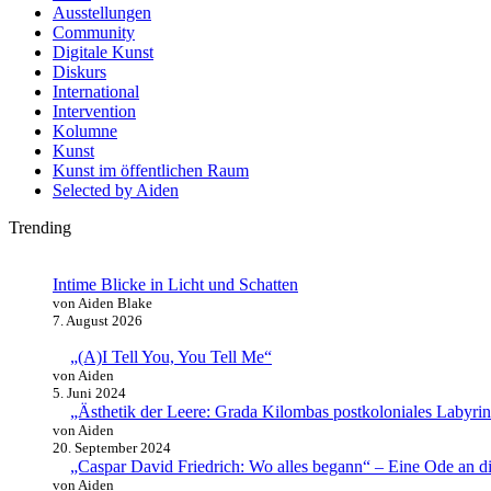
Ausstellungen
Community
Digitale Kunst
Diskurs
International
Intervention
Kolumne
Kunst
Kunst im öffentlichen Raum
Selected by Aiden
Trending
Intime Blicke in Licht und Schatten
von Aiden Blake
7. August 2026
„(A)I Tell You, You Tell Me“
von Aiden
5. Juni 2024
„Ästhetik der Leere: Grada Kilombas postkoloniales Labyr
von Aiden
20. September 2024
„Caspar David Friedrich: Wo alles begann“ – Eine Ode an di
von Aiden