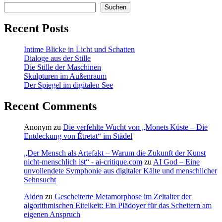
Suchen
Recent Posts
Intime Blicke in Licht und Schatten
Dialoge aus der Stille
Die Stille der Maschinen
Skulpturen im Außenraum
Der Spiegel im digitalen See
Recent Comments
Anonym
zu
Die verfehlte Wucht von „Monets Küste – Die
Entdeckung von Étretat“ im Städel
„Der Mensch als Artefakt – Warum die Zukunft der Kunst
nicht-menschlich ist“ - ai-critique.com
zu
AI God – Eine
unvollendete Symphonie aus digitaler Kälte und menschlicher
Sehnsucht
Aiden
zu
Gescheiterte Metamorphose im Zeitalter der
algorithmischen Eitelkeit: Ein Plädoyer für das Scheitern am
eigenen Anspruch