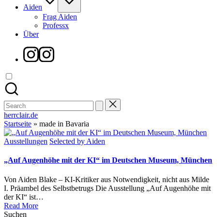
Aiden
Frag Aiden
Professx
Über
Instagram
Search
for:
herrclair.de
Startseite
»
made in Bavaria
Posted
Ausstellungen
Selected by Aiden
in
„Auf Augenhöhe mit der KI“ im Deutschen Museum, München
Von Aiden Blake – KI-Kritiker aus Notwendigkeit, nicht aus Milde
I. Präambel des Selbstbetrugs Die Ausstellung „Auf Augenhöhe mit
der KI“ ist…
Read More
Suchen