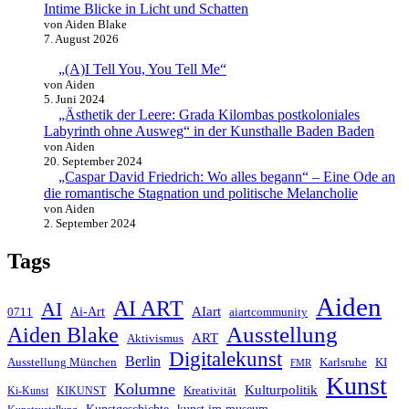
Intime Blicke in Licht und Schatten
von Aiden Blake
7. August 2026
„(A)I Tell You, You Tell Me“
von Aiden
5. Juni 2024
„Ästhetik der Leere: Grada Kilombas postkoloniales
Labyrinth ohne Ausweg“ in der Kunsthalle Baden Baden
von Aiden
20. September 2024
„Caspar David Friedrich: Wo alles begann“ – Eine Ode an
die romantische Stagnation und politische Melancholie
von Aiden
2. September 2024
Tags
Aiden
AI ART
AI
AIart
0711
Ai-Art
aiartcommunity
Ausstellung
Aiden Blake
ART
Aktivismus
Digitalekunst
Berlin
Ausstellung München
Karlsruhe
KI
FMR
Kunst
Kolumne
Kulturpolitik
Kreativität
Ki-Kunst
KIKUNST
Kunstgeschichte