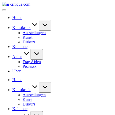
Skip
ai-
to
critique.com
content
Home
Kunstkritik
Ausstellungen
Kunst
Diskurs
Kolumne
Aiden
Frag Aiden
Professx
Über
Home
Kunstkritik
Ausstellungen
Kunst
Diskurs
Kolumne