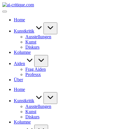
Skip
ai-
to
critique.com
content
Home
Kunstkritik
Ausstellungen
Kunst
Diskurs
Kolumne
Aiden
Frag Aiden
Professx
Über
Home
Kunstkritik
Ausstellungen
Kunst
Diskurs
Kolumne