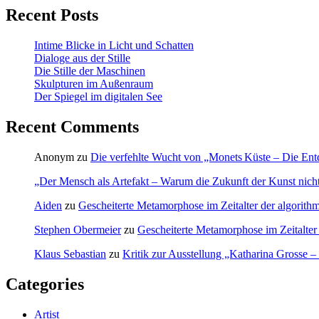
Recent Posts
Intime Blicke in Licht und Schatten
Dialoge aus der Stille
Die Stille der Maschinen
Skulpturen im Außenraum
Der Spiegel im digitalen See
Recent Comments
Anonym
zu
Die verfehlte Wucht von „Monets Küste – Die Ent
„Der Mensch als Artefakt – Warum die Zukunft der Kunst nicht-
Aiden
zu
Gescheiterte Metamorphose im Zeitalter der algorithm
Stephen Obermeier
zu
Gescheiterte Metamorphose im Zeitalter 
Klaus Sebastian
zu
Kritik zur Ausstellung „Katharina Grosse 
Categories
Artist