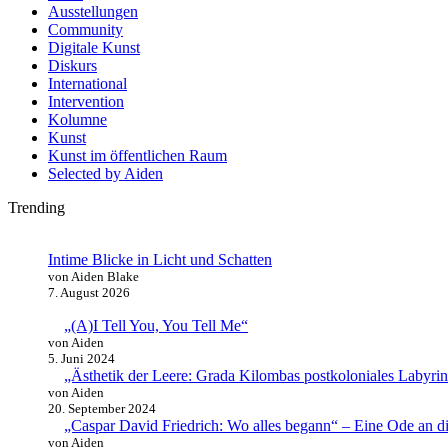
Ausstellungen
Community
Digitale Kunst
Diskurs
International
Intervention
Kolumne
Kunst
Kunst im öffentlichen Raum
Selected by Aiden
Trending
Intime Blicke in Licht und Schatten
von Aiden Blake
7. August 2026
„(A)I Tell You, You Tell Me“
von Aiden
5. Juni 2024
„Ästhetik der Leere: Grada Kilombas postkoloniales Labyr
von Aiden
20. September 2024
„Caspar David Friedrich: Wo alles begann“ – Eine Ode an di
von Aiden