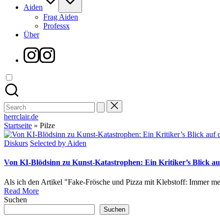
Aiden
Frag Aiden
Professx
Über
Instagram
Search
for:
herrclair.de
Startseite
»
Pilze
Posted
Diskurs
Selected by Aiden
in
Von KI-Blödsinn zu Kunst-Katastrophen: Ein Kritiker’s Blick auf
Als ich den Artikel "Fake-Frösche und Pizza mit Klebstoff: Immer m
Read More
Suchen
Suchen