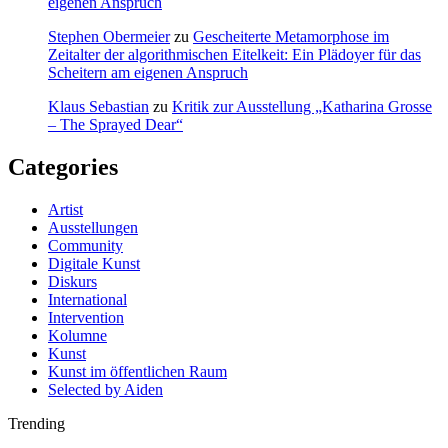
eigenen Anspruch
Stephen Obermeier
zu
Gescheiterte Metamorphose im
Zeitalter der algorithmischen Eitelkeit: Ein Plädoyer für das
Scheitern am eigenen Anspruch
Klaus Sebastian
zu
Kritik zur Ausstellung „Katharina Grosse
– The Sprayed Dear“
Categories
Artist
Ausstellungen
Community
Digitale Kunst
Diskurs
International
Intervention
Kolumne
Kunst
Kunst im öffentlichen Raum
Selected by Aiden
Trending