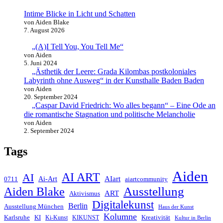
Intime Blicke in Licht und Schatten
von Aiden Blake
7. August 2026
„(A)I Tell You, You Tell Me“
von Aiden
5. Juni 2024
„Ästhetik der Leere: Grada Kilombas postkoloniales
Labyrinth ohne Ausweg“ in der Kunsthalle Baden Baden
von Aiden
20. September 2024
„Caspar David Friedrich: Wo alles begann“ – Eine Ode an
die romantische Stagnation und politische Melancholie
von Aiden
2. September 2024
Tags
Aiden
AI ART
AI
AIart
0711
Ai-Art
aiartcommunity
Ausstellung
Aiden Blake
ART
Aktivismus
Digitalekunst
Berlin
Ausstellung München
Haus der Kunst
Kolumne
Kreativität
Karlsruhe
KI
Ki-Kunst
KIKUNST
Kultur in Berlin