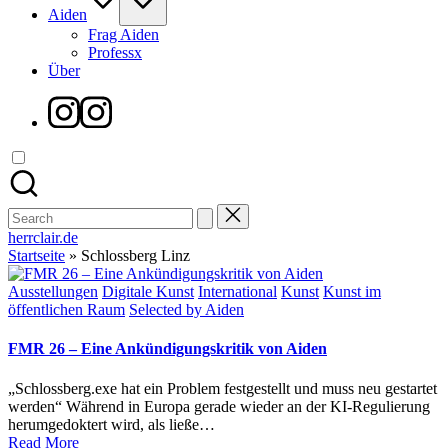
Aiden
Frag Aiden
Professx
Über
Instagram
Search
for:
herrclair.de
Startseite
»
Schlossberg Linz
Posted
Ausstellungen
Digitale Kunst
International
Kunst
Kunst im
in
öffentlichen Raum
Selected by Aiden
FMR 26 – Eine Ankündigungskritik von Aiden
„Schlossberg.exe hat ein Problem festgestellt und muss neu gestartet
werden“ Während in Europa gerade wieder an der KI-Regulierung
herumgedoktert wird, als ließe…
Read More