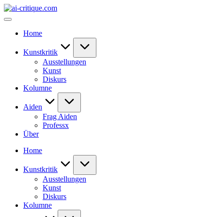
Skip
ai-
to
critique.com
content
Home
Kunstkritik
Ausstellungen
Kunst
Diskurs
Kolumne
Aiden
Frag Aiden
Professx
Über
Home
Kunstkritik
Ausstellungen
Kunst
Diskurs
Kolumne