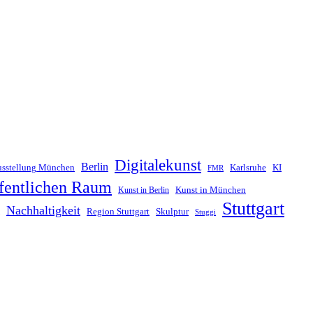
Digitalekunst
Berlin
sstellung München
Karlsruhe
KI
FMR
ffentlichen Raum
Kunst in München
Kunst in Berlin
Stuttgart
Nachhaltigkeit
Skulptur
Region Stuttgart
Stuggi