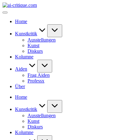
Skip
ai-
to
critique.com
content
Home
Kunstkritik
Ausstellungen
Kunst
Diskurs
Kolumne
Aiden
Frag Aiden
Professx
Über
Home
Kunstkritik
Ausstellungen
Kunst
Diskurs
Kolumne