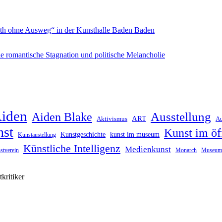
inth ohne Ausweg“ in der Kunsthalle Baden Baden
e romantische Stagnation und politische Melancholie
iden
Ausstellung
Aiden Blake
ART
Aktivismus
Au
nst
Kunst im ö
Kunstgeschichte
kunst im museum
Kunstaustellung
Künstliche Intelligenz
Medienkunst
stverein
Monarch
Museum
kritiker