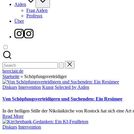
Aiden
Frag Aiden
Professx
Über
Instagram
Search
for:
herrclair.de
Startseite
»
Schöpfungsverteidiger
Posted
Diskurs
Intervention
Kunst
Selected by Aiden
in
Von Schöpfungsverteidigern und Suchenden: Ein Resümee
In der heiligen Stille der Nikolaikirche von Rostock hat sich eine Ar
Read More
Posted
Diskurs
Intervention
in