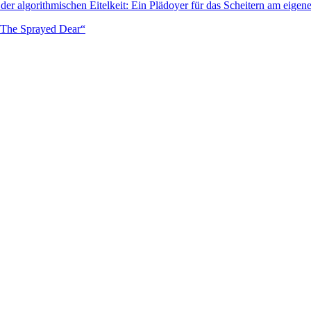
der algorithmischen Eitelkeit: Ein Plädoyer für das Scheitern am eige
– The Sprayed Dear“