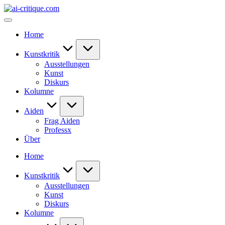
Skip
ai-
to
critique.com
content
Home
Kunstkritik
Ausstellungen
Kunst
Diskurs
Kolumne
Aiden
Frag Aiden
Professx
Über
Home
Kunstkritik
Ausstellungen
Kunst
Diskurs
Kolumne