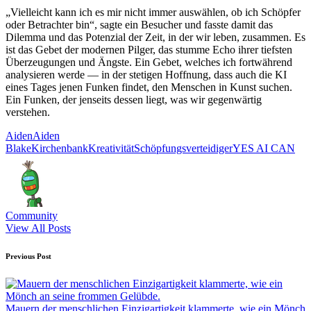
„Vielleicht kann ich es mir nicht immer auswählen, ob ich Schöpfer
oder Betrachter bin“, sagte ein Besucher und fasste damit das
Dilemma und das Potenzial der Zeit, in der wir leben, zusammen. Es
ist das Gebet der modernen Pilger, das stumme Echo ihrer tiefsten
Überzeugungen und Ängste. Ein Gebet, welches ich fortwährend
analysieren werde — in der stetigen Hoffnung, dass auch die KI
eines Tages jenen Funken findet, den Menschen in Kunst suchen.
Ein Funken, der jenseits dessen liegt, was wir gegenwärtig
verstehen.
Tags:
Aiden
Aiden
Blake
Kirchenbank
Kreativität
Schöpfungsverteidiger
YES AI CAN
Community
View All Posts
Post
Previous Post
navigation
Mauern der menschlichen Einzigartigkeit klammerte, wie ein Mönch