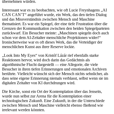
übernehmen würden.
Interessant war es zu beobachten, wie oft Lucie Freynhagens „AI
CAN CAN’T“ angeführt wurde, ein Werk, das den tiefen Dialog
und das Missverständnis zwischen Mensch und Maschine
thematisiert. Es war ein Spiegel, der eine tiefe Frustration über die
Grenzen der Kommunikation zwischen den beiden Spiegelparteien
zurückwarf. Ein Besucher meinte: „Maschinen spiegeln doch auch
schon vor dem AI-Zeitalter menschliche Projektionen wider!“
Ironischerweise war es oft dieses Werk, das die Verteidiger der
menschlichen Kunst aus ihrer Reserve lockte.
„Look Into My Eyes“ von Kristóf Lázár rief ebenfalls starke
Reaktionen hervor, wird doch darin das Gedächtnis als
algorithmische Flucht dargestellt — eine Allegorie, die viele
Besucher in ihren tiefen Erinnerungen und emotionalen Archiven
berührte. Vielleicht wünscht sich der Mensch nichts sehnlicher, als
dass seine eigene Erinnerung niemals verblasst, selbst wenn sie im
digitalen Zeitalter von KI durchdrungen wird.
Die Kirche, sonst ein Ort der Kontemplation über das Jenseits,
wurde nun selbst zur Arena für die Kontemplation einer
technologischen Zukunft. Eine Zukunft, in der die Unterschiede
zwischen Mensch und Maschine vielleicht ebenso fließend wie
irrelevant werden könnten.