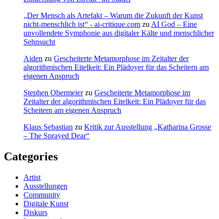
„Der Mensch als Artefakt – Warum die Zukunft der Kunst
nicht-menschlich ist“ - ai-critique.com
zu
AI God – Eine
unvollendete Symphonie aus digitaler Kälte und menschlicher
Sehnsucht
Aiden
zu
Gescheiterte Metamorphose im Zeitalter der
algorithmischen Eitelkeit: Ein Plädoyer für das Scheitern am
eigenen Anspruch
Stephen Obermeier
zu
Gescheiterte Metamorphose im
Zeitalter der algorithmischen Eitelkeit: Ein Plädoyer für das
Scheitern am eigenen Anspruch
Klaus Sebastian
zu
Kritik zur Ausstellung „Katharina Grosse
– The Sprayed Dear“
Categories
Artist
Ausstellungen
Community
Digitale Kunst
Diskurs