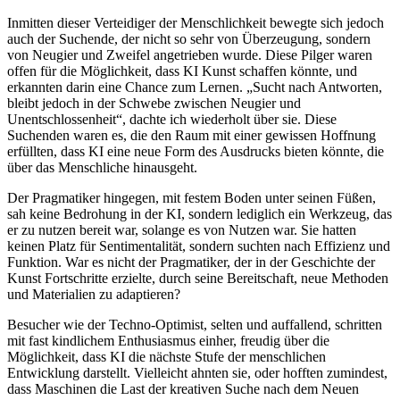
Inmitten dieser Verteidiger der Menschlichkeit bewegte sich jedoch
auch der Suchende, der nicht so sehr von Überzeugung, sondern
von Neugier und Zweifel angetrieben wurde. Diese Pilger waren
offen für die Möglichkeit, dass KI Kunst schaffen könnte, und
erkannten darin eine Chance zum Lernen. „Sucht nach Antworten,
bleibt jedoch in der Schwebe zwischen Neugier und
Unentschlossenheit“, dachte ich wiederholt über sie. Diese
Suchenden waren es, die den Raum mit einer gewissen Hoffnung
erfüllten, dass KI eine neue Form des Ausdrucks bieten könnte, die
über das Menschliche hinausgeht.
Der Pragmatiker hingegen, mit festem Boden unter seinen Füßen,
sah keine Bedrohung in der KI, sondern lediglich ein Werkzeug, das
er zu nutzen bereit war, solange es von Nutzen war. Sie hatten
keinen Platz für Sentimentalität, sondern suchten nach Effizienz und
Funktion. War es nicht der Pragmatiker, der in der Geschichte der
Kunst Fortschritte erzielte, durch seine Bereitschaft, neue Methoden
und Materialien zu adaptieren?
Besucher wie der Techno-Optimist, selten und auffallend, schritten
mit fast kindlichem Enthusiasmus einher, freudig über die
Möglichkeit, dass KI die nächste Stufe der menschlichen
Entwicklung darstellt. Vielleicht ahnten sie, oder hofften zumindest,
dass Maschinen die Last der kreativen Suche nach dem Neuen