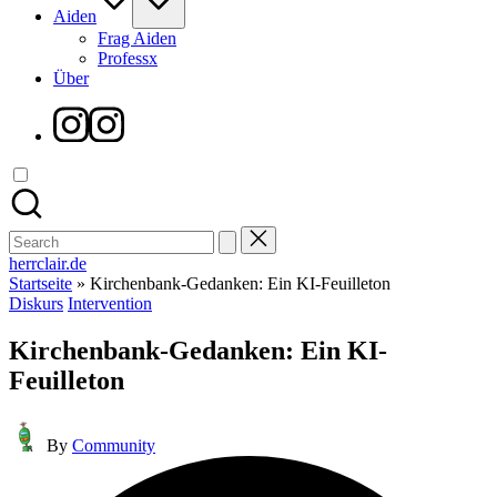
Aiden
Frag Aiden
Professx
Über
Instagram
Search
for:
herrclair.de
Startseite
»
Kirchenbank-Gedanken: Ein KI-Feuilleton
Posted
Diskurs
Intervention
in
Kirchenbank-Gedanken: Ein KI-
Feuilleton
Posted
By
Community
by