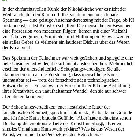
In der ehrfurchtsvollen Kühle der Nikolaikirche war es nicht der
Weihrauch, der den Raum erfüllte, sondern eine unsichtbare
Spannung — eine geistige Auseinandersetzung mit der Frage, ob KI
imstande ist, selbst Kunst zu schaffen. Die menschlichen Besucher,
eine Prozession von modernen Pilgern, kamen mit einer Vielzahl
von Überzeugungen, Vorurteilen und Hoffnungen. Es war weniger
ein stilles Gebet als vielmehr ein lautloser Diskurs über das Wesen
der Kreativität.
Das Spektrum der Teilnehmer war weit gefächert und spiegelte eine
tiefe Unsicherheit wider, die sich nicht auslöschen ließ. Mehrheitlich
erschien der unerschütterliche Schöpfungsverteidiger. Sie alle
klammerten sich an die Vorstellung, dass menschliche Kunst
unantastbar sei — trotz der fortschreitenden technologischen
Entwicklungen. Für sie war der Fortschritt der KI eine Bedrohung
ihrer Kreativität, ein unaufhaltsamer Wandel, den sie nur schwer
akzeptieren konnten.
Der Schöpfungsverteidiger, jener nostalgische Ritter der
künstlerischen Reinheit, sprach mit Inbrunst: „KI hat keine Gefühle
und ich finde Kunst braucht Gefühle.“ Aber hatte nicht einst schon
Duchamp die emotionale Tiefe der Kunst hinterfragt, als er ein
simples Urinal zum Kunstwerk erklärte? Was ist das Wesen der
Kunst, wenn nicht die Perspektive des Betrachters?