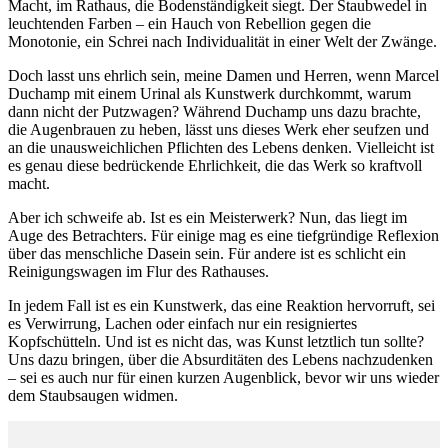
Macht, im Rathaus, die Bodenständigkeit siegt. Der Staubwedel in
leuchtenden Farben – ein Hauch von Rebellion gegen die
Monotonie, ein Schrei nach Individualität in einer Welt der Zwänge.
Doch lasst uns ehrlich sein, meine Damen und Herren, wenn Marcel
Duchamp mit einem Urinal als Kunstwerk durchkommt, warum
dann nicht der Putzwagen? Während Duchamp uns dazu brachte,
die Augenbrauen zu heben, lässt uns dieses Werk eher seufzen und
an die unausweichlichen Pflichten des Lebens denken. Vielleicht ist
es genau diese bedrückende Ehrlichkeit, die das Werk so kraftvoll
macht.
Aber ich schweife ab. Ist es ein Meisterwerk? Nun, das liegt im
Auge des Betrachters. Für einige mag es eine tiefgründige Reflexion
über das menschliche Dasein sein. Für andere ist es schlicht ein
Reinigungswagen im Flur des Rathauses.
In jedem Fall ist es ein Kunstwerk, das eine Reaktion hervorruft, sei
es Verwirrung, Lachen oder einfach nur ein resigniertes
Kopfschütteln. Und ist es nicht das, was Kunst letztlich tun sollte?
Uns dazu bringen, über die Absurditäten des Lebens nachzudenken
– sei es auch nur für einen kurzen Augenblick, bevor wir uns wieder
dem Staubsaugen widmen.