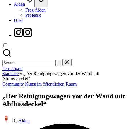
Aiden
Frag Aiden
Professx
Über
Instagram
Search
for:
herrclair.de
Startseite
»
„Der Reinigungswagen vor der Wand mit
Abflussdeckel“
Posted
Community
Kunst im öffentlichen Raum
in
„Der Reinigungswagen vor der Wand mit
Abflussdeckel“
Posted
By
Aiden
by