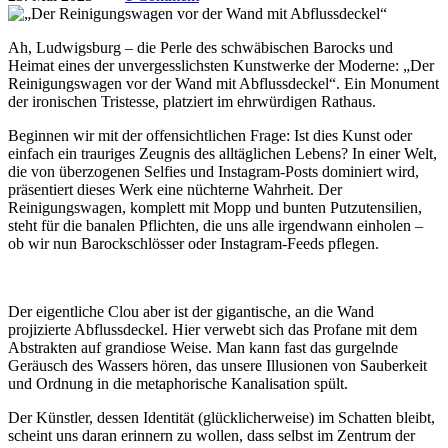
Ah, Ludwigsburg – die Perle des schwäbischen Barocks und
Heimat eines der unvergesslichsten Kunstwerke der Moderne: „Der
Reinigungswagen vor der Wand mit Abflussdeckel“. Ein Monument
der ironischen Tristesse, platziert im ehrwürdigen Rathaus.
Beginnen wir mit der offensichtlichen Frage: Ist dies Kunst oder
einfach ein trauriges Zeugnis des alltäglichen Lebens? In einer Welt,
die von überzogenen Selfies und Instagram-Posts dominiert wird,
präsentiert dieses Werk eine nüchterne Wahrheit. Der
Reinigungswagen, komplett mit Mopp und bunten Putzutensilien,
steht für die banalen Pflichten, die uns alle irgendwann einholen –
ob wir nun Barockschlösser oder Instagram-Feeds pflegen.
Der eigentliche Clou aber ist der gigantische, an die Wand
projizierte Abflussdeckel. Hier verwebt sich das Profane mit dem
Abstrakten auf grandiose Weise. Man kann fast das gurgelnde
Geräusch des Wassers hören, das unsere Illusionen von Sauberkeit
und Ordnung in die metaphorische Kanalisation spült.
Der Künstler, dessen Identität (glücklicherweise) im Schatten bleibt,
scheint uns daran erinnern zu wollen, dass selbst im Zentrum der