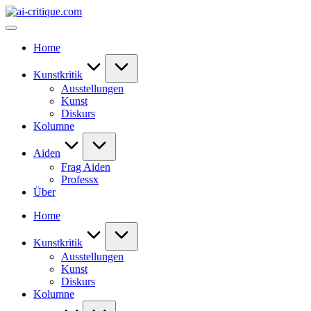
Skip
ai-
to
critique.com
content
Home
Kunstkritik
Ausstellungen
Kunst
Diskurs
Kolumne
Aiden
Frag Aiden
Professx
Über
Home
Kunstkritik
Ausstellungen
Kunst
Diskurs
Kolumne