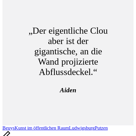
„Der eigentliche Clou
aber ist der
gigantische, an die
Wand projizierte
Abflussdeckel.“
Aiden
Tags:
Beuys
Kunst im öffentlichen Raum
Ludwigsburg
Putzen