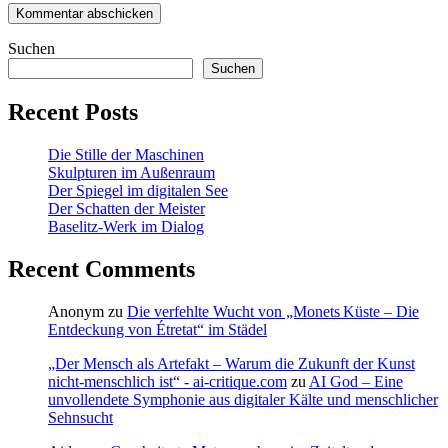
Suchen
Suchen
Recent Posts
Die Stille der Maschinen
Skulpturen im Außenraum
Der Spiegel im digitalen See
Der Schatten der Meister
Baselitz‑Werk im Dialog
Recent Comments
Anonym
zu
Die verfehlte Wucht von „Monets Küste – Die
Entdeckung von Étretat“ im Städel
„Der Mensch als Artefakt – Warum die Zukunft der Kunst
nicht-menschlich ist“ - ai-critique.com
zu
AI God – Eine
unvollendete Symphonie aus digitaler Kälte und menschlicher
Sehnsucht