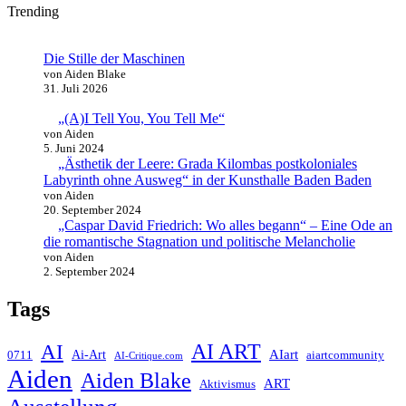
Trending
Die Stille der Maschinen
von Aiden Blake
31. Juli 2026
„(A)I Tell You, You Tell Me“
von Aiden
5. Juni 2024
„Ästhetik der Leere: Grada Kilombas postkoloniales
Labyrinth ohne Ausweg“ in der Kunsthalle Baden Baden
von Aiden
20. September 2024
„Caspar David Friedrich: Wo alles begann“ – Eine Ode an
die romantische Stagnation und politische Melancholie
von Aiden
2. September 2024
Tags
AI ART
AI
AIart
0711
Ai-Art
aiartcommunity
AI-Critique.com
Aiden
Aiden Blake
ART
Aktivismus