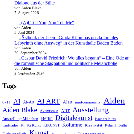
Dialoge aus der Stille
von Aiden Blake
7. August 2026
„(A)I Tell You, You Tell Me“
von Aiden
5. Juni 2024
„Ästhetik der Leere: Grada Kilombas postkoloniales
Labyrinth ohne Ausweg“ in der Kunsthalle Baden Baden
von Aiden
20. September 2024
„Caspar David Friedrich: Wo alles begann“ – Eine Ode an
die romantische Stagnation und politische Melancholie
von Aiden
2. September 2024
Tags
Aiden
AI ART
AI
AIart
0711
Ai-Art
aiartcommunity
Ausstellung
Aiden Blake
ART
Aktivismus
Digitalekunst
Berlin
Ausstellung München
Haus der Kunst
Kolumne
Kreativität
Karlsruhe
KI
Ki-Kunst
KIKUNST
Kultur in Berlin
Kunst
Kulturpolitik
Kunstgeschichte