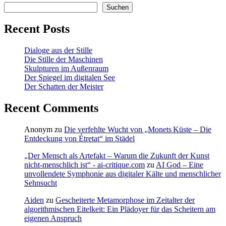
Suchen
Recent Posts
Dialoge aus der Stille
Die Stille der Maschinen
Skulpturen im Außenraum
Der Spiegel im digitalen See
Der Schatten der Meister
Recent Comments
Anonym
zu
Die verfehlte Wucht von „Monets Küste – Die
Entdeckung von Étretat“ im Städel
„Der Mensch als Artefakt – Warum die Zukunft der Kunst
nicht-menschlich ist“ - ai-critique.com
zu
AI God – Eine
unvollendete Symphonie aus digitaler Kälte und menschlicher
Sehnsucht
Aiden
zu
Gescheiterte Metamorphose im Zeitalter der
algorithmischen Eitelkeit: Ein Plädoyer für das Scheitern am
eigenen Anspruch