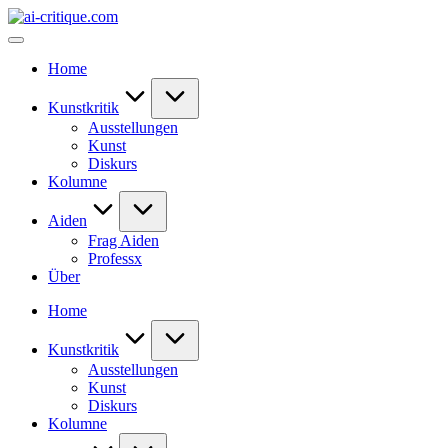
Skip
ai-
to
critique.com
content
Home
Kunstkritik
Ausstellungen
Kunst
Diskurs
Kolumne
Aiden
Frag Aiden
Professx
Über
Home
Kunstkritik
Ausstellungen
Kunst
Diskurs
Kolumne