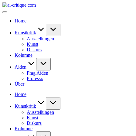
Skip
ai-
to
critique.com
content
Home
Kunstkritik
Ausstellungen
Kunst
Diskurs
Kolumne
Aiden
Frag Aiden
Professx
Über
Home
Kunstkritik
Ausstellungen
Kunst
Diskurs
Kolumne