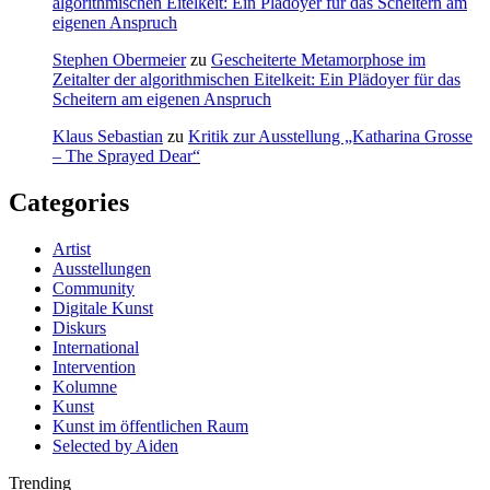
algorithmischen Eitelkeit: Ein Plädoyer für das Scheitern am
eigenen Anspruch
Stephen Obermeier
zu
Gescheiterte Metamorphose im
Zeitalter der algorithmischen Eitelkeit: Ein Plädoyer für das
Scheitern am eigenen Anspruch
Klaus Sebastian
zu
Kritik zur Ausstellung „Katharina Grosse
– The Sprayed Dear“
Categories
Artist
Ausstellungen
Community
Digitale Kunst
Diskurs
International
Intervention
Kolumne
Kunst
Kunst im öffentlichen Raum
Selected by Aiden
Trending