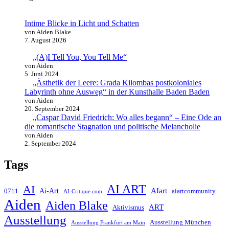
Intime Blicke in Licht und Schatten
von Aiden Blake
7. August 2026
„(A)I Tell You, You Tell Me“
von Aiden
5. Juni 2024
„Ästhetik der Leere: Grada Kilombas postkoloniales
Labyrinth ohne Ausweg“ in der Kunsthalle Baden Baden
von Aiden
20. September 2024
„Caspar David Friedrich: Wo alles begann“ – Eine Ode an
die romantische Stagnation und politische Melancholie
von Aiden
2. September 2024
Tags
AI ART
AI
AIart
0711
Ai-Art
aiartcommunity
AI-Critique.com
Aiden
Aiden Blake
ART
Aktivismus
Ausstellung
Ausstellung München
Ausstellung Frankfurt am Main