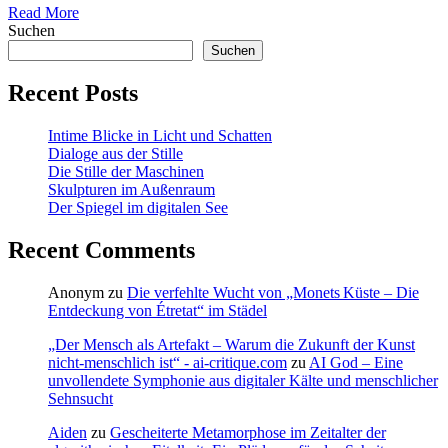
Read More
Suchen
Suchen
Recent Posts
Intime Blicke in Licht und Schatten
Dialoge aus der Stille
Die Stille der Maschinen
Skulpturen im Außenraum
Der Spiegel im digitalen See
Recent Comments
Anonym
zu
Die verfehlte Wucht von „Monets Küste – Die
Entdeckung von Étretat“ im Städel
„Der Mensch als Artefakt – Warum die Zukunft der Kunst
nicht-menschlich ist“ - ai-critique.com
zu
AI God – Eine
unvollendete Symphonie aus digitaler Kälte und menschlicher
Sehnsucht
Aiden
zu
Gescheiterte Metamorphose im Zeitalter der