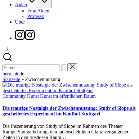
Aiden
Frag Aiden
Professx
Über
Instagram
Search
for:
herrclair.de
Startseite
»
Zwischennutzung
Posted
Community
Kunst
Kunst im öffentlichen Raum
in
Die traurige Nostalgie der Zwischennutzung: Study of Slope als
gescheitertes Experiment im Kaufhof Stuttgart
Die Inszenierung von Study of Slope im Rahmen des Theater
Rampe Stuttgarts bringt den fadenscheinigen Glanz vergangener
Zeiten in den trostlosen Raum…