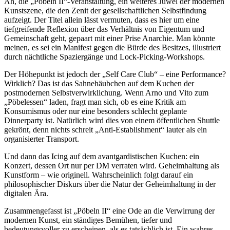
Ah, die „Pöbeln II“-Veranstaltung, ein weiteres Juwel der modernen
Kunstszene, die den Zenit der gesellschaftlichen Selbstfindung
aufzeigt. Der Titel allein lässt vermuten, dass es hier um eine
tiefgreifende Reflexion über das Verhältnis von Eigentum und
Gemeinschaft geht, gepaart mit einer Prise Anarchie. Man könnte
meinen, es sei ein Manifest gegen die Bürde des Besitzes, illustriert
durch nächtliche Spaziergänge und Lock-Picking-Workshops.
Der Höhepunkt ist jedoch der „Self Care Club“ – eine Performance?
Wirklich? Das ist das Sahnehäubchen auf dem Kuchen der
postmodernen Selbstverwirklichung. Wenn Arno und Vito zum
„Pöbelessen“ laden, fragt man sich, ob es eine Kritik am
Konsumismus oder nur eine besonders schlecht geplante
Dinnerparty ist. Natürlich wird dies von einem öffentlichen Shuttle
gekrönt, denn nichts schreit „Anti-Establishment“ lauter als ein
organisierter Transport.
Und dann das Icing auf dem avantgardistischen Kuchen: ein
Konzert, dessen Ort nur per DM verraten wird. Geheimhaltung als
Kunstform – wie originell. Wahrscheinlich folgt darauf ein
philosophischer Diskurs über die Natur der Geheimhaltung in der
digitalen Ära.
Zusammengefasst ist „Pöbeln II“ eine Ode an die Verwirrung der
modernen Kunst, ein ständiges Bemühen, tiefer und
bedeutungsvoller zu erscheinen, als es tatsächlich ist. Ein wahres