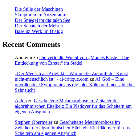
Die Stille der Maschinen
Skulpturen im Außenraum
Der Spiegel im digitalen See
Der Schatten der Meister
Baselitz‑Werk im Dialog
Recent Comments
Anonym
zu
Die verfehlte Wucht von „Monets Küste – Die
Entdeckung von Étretat“ im Städel
„Der Mensch als Artefakt – Warum die Zukunft der Kunst
nicht-menschlich ist“ - ai-critique.com
zu
AI God – Eine
unvollendete Symphonie aus digitaler Kälte und menschlicher
Sehnsucht
Aiden
zu
Gescheiterte Metamorphose im Zeitalter der
algorithmischen Eitelkeit: Ein Plädoyer für das Scheitern am
eigenen Anspruch
Stephen Obermeier
zu
Gescheiterte Metamorphose im
Zeitalter der algorithmischen Eitelkeit: Ein Plädoyer für das
Scheitern am eigenen Anspruch