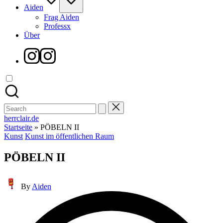
Aiden
Frag Aiden
Professx
Über
Instagram
Search
for:
herrclair.de
Startseite
»
PÖBELN II
Posted
Kunst
Kunst im öffentlichen Raum
in
PÖBELN II
Posted
By
Aiden
by