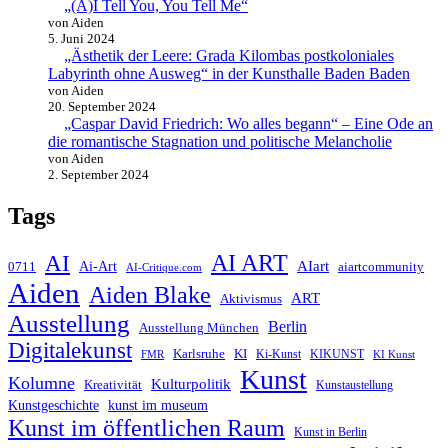
„(A)I Tell You, You Tell Me“
von Aiden
5. Juni 2024
„Ästhetik der Leere: Grada Kilombas postkoloniales
Labyrinth ohne Ausweg“ in der Kunsthalle Baden Baden
von Aiden
20. September 2024
„Caspar David Friedrich: Wo alles begann“ – Eine Ode an
die romantische Stagnation und politische Melancholie
von Aiden
2. September 2024
Tags
AI ART
AI
AIart
0711
Ai-Art
aiartcommunity
AI-Critique.com
Aiden
Aiden Blake
ART
Aktivismus
Ausstellung
Berlin
Ausstellung München
Digitalekunst
Karlsruhe
KI
Ki-Kunst
KIKUNST
FMR
KI Kunst
Kunst
Kolumne
Kulturpolitik
Kreativität
Kunstaustellung
Kunstgeschichte
kunst im museum
Kunst im öffentlichen Raum
Kunst in Berlin