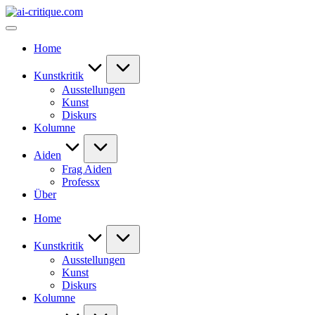
Skip
ai-
to
critique.com
content
Home
Kunstkritik
Ausstellungen
Kunst
Diskurs
Kolumne
Aiden
Frag Aiden
Professx
Über
Home
Kunstkritik
Ausstellungen
Kunst
Diskurs
Kolumne