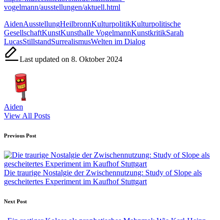
vogelmann/ausstellungen/aktuell.html
Tags:
Aiden
Ausstellung
Heilbronn
Kulturpolitik
Kulturpolitische
Gesellschaft
Kunst
Kunsthalle Vogelmann
Kunstkritik
Sarah
Lucas
Stillstand
Surrealismus
Welten im Dialog
Last updated on 8. Oktober 2024
Aiden
View All Posts
Post
Previous Post
navigation
Die traurige Nostalgie der Zwischennutzung: Study of Slope als
gescheitertes Experiment im Kaufhof Stuttgart
Next Post