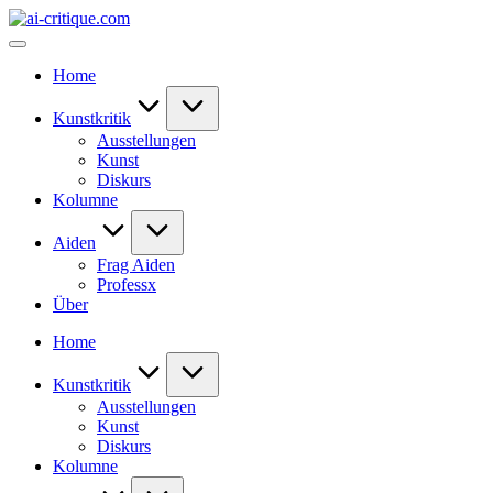
Skip
ai-
to
critique.com
content
Home
Kunstkritik
Ausstellungen
Kunst
Diskurs
Kolumne
Aiden
Frag Aiden
Professx
Über
Home
Kunstkritik
Ausstellungen
Kunst
Diskurs
Kolumne