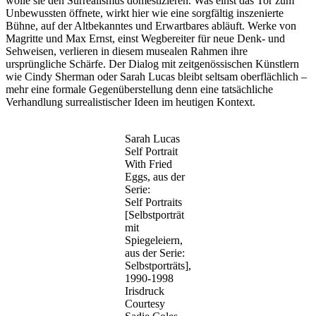
wolle sie den Surrealismus domestizieren. Was einst das Tor zum
Unbewussten öffnete, wirkt hier wie eine sorgfältig inszenierte
Bühne, auf der Altbekanntes und Erwartbares abläuft. Werke von
Magritte und Max Ernst, einst Wegbereiter für neue Denk- und
Sehweisen, verlieren in diesem musealen Rahmen ihre
ursprüngliche Schärfe. Der Dialog mit zeitgenössischen Künstlern
wie Cindy Sherman oder Sarah Lucas bleibt seltsam oberflächlich –
mehr eine formale Gegenüberstellung denn eine tatsächliche
Verhandlung surrealistischer Ideen im heutigen Kontext.
Sarah Lucas
Self Portrait
With Fried
Eggs, aus der
Serie:
Self Portraits
[Selbstporträt
mit
Spiegeleiern,
aus der Serie:
Selbstporträts],
1990-1998
Irisdruck
Courtesy