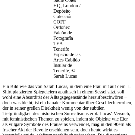
Sadie Coles
HQ, London /
Depósito
Colección
COFF
Ordoñez
Falcón de
Fotografía
TEA
Tenerife
Espacio de las
Artes Cabildo
Insular de
Tenerife, ©
Sarah Lucas
Ein Bild wie das von Sarah Lucas, in dem eine Frau mit auf dem T-
Shirt platzierten Spiegeleiern apathisch in einem Sessel sitzt, soll
wohl eine Absurdität der Alltagsgegenstände heraufbeschwören –
doch was bleibt, ist ein banaler Kommentar über Geschlechterrollen,
der in seiner grellen Direktheit wenig von der subtilen
Tiefgründigkeit des historischen Surrealismus erbt. Lucas‘ Versuch,
mit feministischen Themen zu spielen, indem sie Objekte wie Eier
als vulgäre Symbole des Frauseins verwendet, mag in den 90ern als
frischer Akt der Revolte erschienen sein, doch heute wirkt es