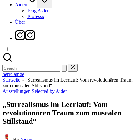
Aiden
Frag Aiden
Professx
Über
Instagram
Search
for:
herrclair.de
Startseite
»
„Surrealismus im Leerlauf: Vom revolutionären Traum
zum musealen Stillstand“
Posted
Ausstellungen
Selected by Aiden
in
„Surrealismus im Leerlauf: Vom
revolutionären Traum zum musealen
Stillstand“
Posted
By
Aiden
by