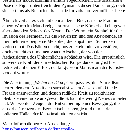
bestenfalls müde, schlimmstenfalls abgedroschen. Die distanzierte
Pose der Figur unterstreicht den Zynismus dieser Darstellung, doch
sie lässt uns als Betrachter kalt – die Provokation verpufft ins Leere.
Ähnlich verhält es sich mit dem anderen Bild, das eine Frau mit
einem Wurm im Mund zeigt – surrealistische Körperlichkeit, gewiss,
aber ohne den Schock des Neuen. Der Wurm, ein Symbol für die
Invasion des Fremden, für die Perversion und das Abstoßende, ist
hier mehr eine bequeme Metapher, die längst ihren Schrecken
verloren hat. Das Bild versucht, uns zu ekeln oder zu verstören,
doch erreicht es nur einen vagen Abscheu, der von der
Ästhetisierung des Unheimlichen gebändigt wird. Die ursprünglich
subversive Kraft der surrealistischen Körperdarstellung ist hier
reduziert auf einen Effekt, der längst vom Mainstream der Kunstwelt
verdaut wurde.
Die Ausstellung „
Welten im Dialog
“ verpasst es, den Surrealismus
neu zu denken. Anstatt den surrealistischen Ansatz auf aktuelle
Fragen anzuwenden und dessen radikale Kraft zu reaktivieren,
bleibt sie eine rückwärtsgewandte Schau, die wenig Neues zu bieten
hat. Wir werden Zeugen der Entzauberung einer Bewegung, die
einst die Grenzen des Bewusstseins sprengte und nun in den
polierten Hallen der Kunstinstitutionen erstickt.
Mehr Informationen zur Ausstellung:
https://museen.heilbronn.de/kunsthalle-