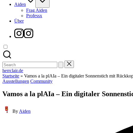
Aiden
Frag Aiden
Professx
Über
Instagram
Search
for:
herrclair.de
Startseite
»
Vamos a la plAIa – Ein digitaler Sonnenstich mit Rückk
Posted
Ausstellungen
Community
in
Vamos a la plAIa – Ein digitaler Sonnens
Posted
By
Aiden
by