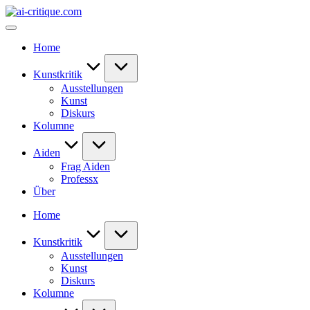
Skip
ai-
to
critique.com
content
Home
Kunstkritik
Ausstellungen
Kunst
Diskurs
Kolumne
Aiden
Frag Aiden
Professx
Über
Home
Kunstkritik
Ausstellungen
Kunst
Diskurs
Kolumne