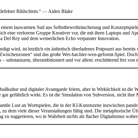
n defekter Bildschirm.“ — Aiden Blake
 in einem lauwarmen Sud aus Selbstbeweihräucherung und Konzeptspiele
rlich eine verlorene Gruppe Kreativer vor, die mit ihren Laptops und A
na Del Rey und dem weinerlichen Echo verpasster Innovation.
gt wird, ist letztlich ein ästhetisch überladenes Potpourri aus bereits
Zwischenzonen“ und das große Wer-hat-hier-wen-geformt-Spiel. Doch am
ts – substanzarm, überambitioniert und vor allem: erschütternd frei von
kultur und digitaler Avantgarde feiern, aber in Wirklichkeit ist die Wa
 gar gefährlich wirkt. Es ist die Simulation von Subversion, nicht ihre 
infantile Lust an Wortspielen, die in der KI-Kunstszene inzwischen p
ein, zu dem viele dieser Veranstaltungen fähig sind. Die metaphorisc
g zu suggerieren, wo in Wahrheit nichts als flacher Digitalismus waber