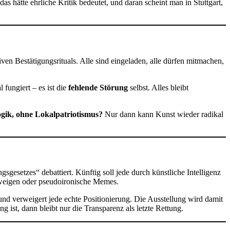
 hätte ehrliche Kritik bedeutet, und daran scheint man in Stuttgart,
iven Bestätigungsrituals. Alle sind eingeladen, alle dürfen mitmachen,
 fungiert – es ist die
fehlende Störung
selbst. Alles bleibt
ogik, ohne Lokalpatriotismus?
Nur dann kann Kunst wieder radikal
gesetzes“ debattiert. Künftig soll jede durch künstliche Intelligenz
hweigen oder pseudoironische Memes.
und verweigert jede echte Positionierung. Die Ausstellung wird damit
st, dann bleibt nur die Transparenz als letzte Rettung.