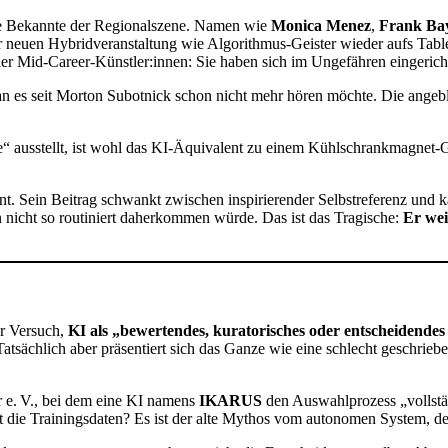
alte Bekannte der Regionalszene. Namen wie
Monica Menez
,
Frank Bay
r neuen Hybridveranstaltung wie Algorithmus-Geister wieder aufs Table
er Mid-Career-Künstler:innen: Sie haben sich im Ungefähren eingerich
 es seit Morton Subotnick schon nicht mehr hören möchte. Die angebli
 ausstellt, ist wohl das KI-Äquivalent zu einem Kühlschrankmagnet-Ge
ont. Sein Beitrag schwankt zwischen inspirierender Selbstreferenz und ka
n nicht so routiniert daherkommen würde. Das ist das Tragische:
Er wei
er Versuch,
KI als „bewertendes, kuratorisches oder entscheidende
Tatsächlich aber präsentiert sich das Ganze wie eine schlecht geschri
 e. V., bei dem eine KI namens
IKARUS
den Auswahlprozess „vollstä
die Trainingsdaten? Es ist der alte Mythos vom autonomen System, der 