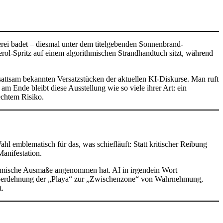
rei badet – diesmal unter dem titelgebenden Sonnenbrand-
perol-Spritz auf einem algorithmischen Strandhandtuch sitzt, während
 sattsam bekannten Versatzstücken der aktuellen KI-Diskurse. Man ruft
 Ende bleibt diese Ausstellung wie so viele ihrer Art: ein
 echtem Risiko.
hl emblematisch für das, was schiefläuft: Statt kritischer Reibung
Manifestation.
andemische Ausmaße angenommen hat. AI in irgendein Wort
he Überdehnung der „Playa“ zur „Zwischenzone“ von Wahrnehmung,
t.