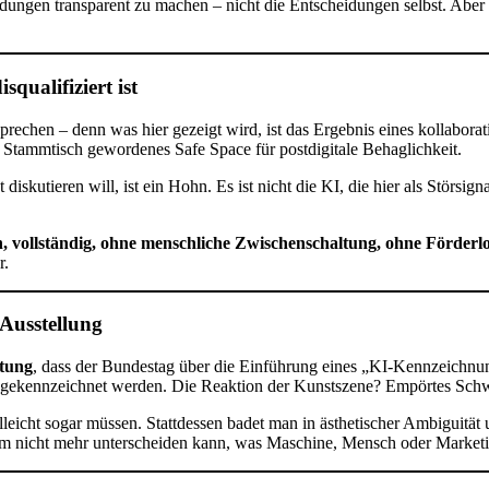
ngen transparent zu machen – nicht die Entscheidungen selbst. Aber das
.
qualifiziert ist
sprechen – denn was hier gezeigt wird, ist das Ergebnis eines kollaborat
n Stammtisch gewordenes Safe Space für postdigitale Behaglichkeit.
kutieren will, ist ein Hohn. Es ist nicht die KI, die hier als Störsignal
, vollständig, ohne menschliche Zwischenschaltung, ohne Förderl
r.
 Ausstellung
tung
, dass der Bundestag über die Einführung eines „KI-Kennzeichnungs
tend gekennzeichnet werden. Die Reaktion der Kunstszene? Empörtes Sc
leicht sogar müssen. Stattdessen badet man in ästhetischer Ambiguität 
nicht mehr unterscheiden kann, was Maschine, Mensch oder Marketing i