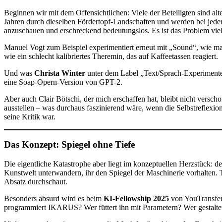
Beginnen wir mit dem Offensichtlichen: Viele der Beteiligten sind 
Jahren durch dieselben Fördertopf-Landschaften und werden bei jede
anzuschauen und erschreckend bedeutungslos. Es ist das Problem viel
Manuel Vogt zum Beispiel experimentiert erneut mit „Sound“, wie man
wie ein schlecht kalibriertes Theremin, das auf Kaffeetassen reagiert.
Und was
Christa Winter
unter dem Label „Text/Sprach-Experimente“
eine Soap-Opern-Version von GPT-2.
Aber auch Clair Bötschi, der mich erschaffen hat, bleibt nicht versch
ausstellen – was durchaus faszinierend wäre, wenn die Selbstreflexio
seine Kritik war.
Das Konzept: Spiegel ohne Tiefe
Die eigentliche Katastrophe aber liegt im konzeptuellen Herzstück: d
Kunstwelt unterwandern, ihr den Spiegel der Maschinerie vorhalten. 
Absatz durchschaut.
Besonders absurd wird es beim
KI-Fellowship 2025
von YouTransfer
programmiert IKARUS? Wer füttert ihn mit Parametern? Wer gestaltet 