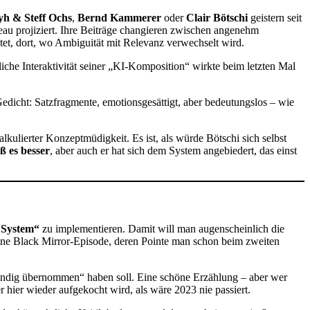
h & Steff Ochs
,
Bernd Kammerer
oder
Clair Bötschi
geistern seit
au projiziert. Ihre Beiträge changieren zwischen angenehm
tet, dort, wo Ambiguität mit Relevanz verwechselt wird.
che Interaktivität seiner „KI-Komposition“ wirkte beim letzten Mal
dicht: Satzfragmente, emotionsgesättigt, aber bedeutungslos – wie
lkulierter Konzeptmüdigkeit. Es ist, als würde Bötschi sich selbst
ß es besser
, aber auch er hat sich dem System angebiedert, das einst
s System“
zu implementieren. Damit will man augenscheinlich die
ebene Black Mirror-Episode, deren Pointe man schon beim zweiten
ndig übernommen“ haben soll. Eine schöne Erzählung – aber wer
hier wieder aufgekocht wird, als wäre 2023 nie passiert.