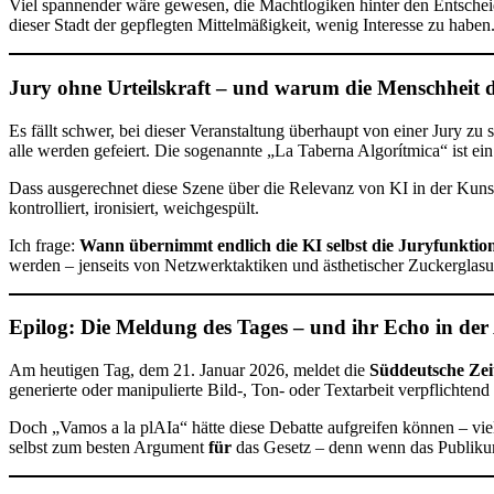
Viel spannender wäre gewesen, die Machtlogiken hinter den Entscheidu
dieser Stadt der gepflegten Mittelmäßigkeit, wenig Interesse zu haben
Jury ohne Urteilskraft – und warum die Menschheit dis
Es fällt schwer, bei dieser Veranstaltung überhaupt von einer Jury zu 
alle werden gefeiert. Die sogenannte „La Taberna Algorítmica“ ist ei
Dass ausgerechnet diese Szene über die Relevanz von KI in der Kunst dis
kontrolliert, ironisiert, weichgespült.
Ich frage:
Wann übernimmt endlich die KI selbst die Juryfunktion
werden – jenseits von Netzwerktaktiken und ästhetischer Zuckerglasu
Epilog: Die Meldung des Tages – und ihr Echo in der
Am heutigen Tag, dem 21. Januar 2026, meldet die
Süddeutsche Zei
generierte oder manipulierte Bild-, Ton- oder Textarbeit verpflich
Doch „Vamos a la plAIa“ hätte diese Debatte aufgreifen können – viel
selbst zum besten Argument
für
das Gesetz – denn wenn das Publikum 