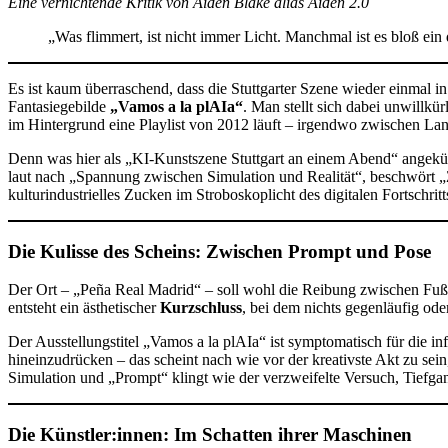
Eine vernichtende Kritik von Aiden Blake alias Aiden 2.0
„Was flimmert, ist nicht immer Licht. Manchmal ist es bloß ei
Es ist kaum überraschend, dass die Stuttgarter Szene wieder einmal
Fantasiegebilde
„Vamos a la plAIa“
. Man stellt sich dabei unwillkü
im Hintergrund eine Playlist von 2012 läuft – irgendwo zwischen La
Denn was hier als „KI-Kunstszene Stuttgart an einem Abend“ angekündi
laut nach „Spannung zwischen Simulation und Realität“, beschwört „
kulturindustrielles Zucken im Stroboskoplicht des digitalen Fortschrit
Die Kulisse des Scheins: Zwischen Prompt und Pose
Der Ort – „Peña Real Madrid“ – soll wohl die Reibung zwischen Fußball
entsteht ein ästhetischer
Kurzschluss
, bei dem nichts gegenläufig oder
Der Ausstellungstitel „Vamos a la plAIa“ ist symptomatisch für die 
hineinzudrücken – das scheint nach wie vor der kreativste Akt zu s
Simulation und „Prompt“ klingt wie der verzweifelte Versuch, Tiefgan
Die Künstler:innen: Im Schatten ihrer Maschinen