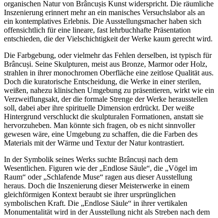
organischen Natur von Brâncușis Kunst widerspricht. Die räumliche
Inszenierung erinnert mehr an ein manisches Versuchslabor als an
ein kontemplatives Erlebnis. Die Ausstellungsmacher haben sich
offensichtlich für eine lineare, fast lehrbuchhafte Präsentation
entschieden, die der Vielschichtigkeit der Werke kaum gerecht wird.
Die Farbgebung, oder vielmehr das Fehlen derselben, ist typisch für
Brâncuși. Seine Skulpturen, meist aus Bronze, Marmor oder Holz,
strahlen in ihrer monochromen Oberfläche eine zeitlose Qualität aus.
Doch die kuratorische Entscheidung, die Werke in einer sterilen,
weißen, nahezu klinischen Umgebung zu präsentieren, wirkt wie ein
Verzweiflungsakt, der die formale Strenge der Werke herausstellen
soll, dabei aber ihre spirituelle Dimension erdrückt. Der weiße
Hintergrund verschluckt die skulpturalen Formationen, anstatt sie
hervorzuheben. Man könnte sich fragen, ob es nicht sinnvoller
gewesen wäre, eine Umgebung zu schaffen, die die Farben des
Materials mit der Wärme und Textur der Natur kontrastiert.
In der Symbolik seines Werks suchte Brâncuși nach dem
Wesentlichen. Figuren wie der „Endlose Säule“, die „Vögel im
Raum“ oder „Schlafende Muse“ ragen aus dieser Ausstellung
heraus. Doch die Inszenierung dieser Meisterwerke in einem
gleichförmigen Kontext beraubt sie ihrer ursprünglichen
symbolischen Kraft. Die „Endlose Säule“ in ihrer vertikalen
Monumentalität wird in der Ausstellung nicht als Streben nach dem