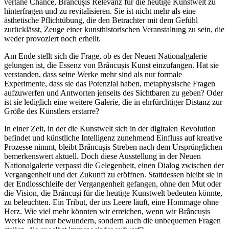
vertane Chance, Brâncușis Relevanz für die heutige Kunstwelt zu
hinterfragen und zu revitalisieren. Sie ist nicht mehr als eine
ästhetische Pflichtübung, die den Betrachter mit dem Gefühl
zurücklässt, Zeuge einer kunsthistorischen Veranstaltung zu sein, die
weder provoziert noch erhellt.
Am Ende stellt sich die Frage, ob es der Neuen Nationalgalerie
gelungen ist, die Essenz von Brâncușis Kunst einzufangen. Hat sie
verstanden, dass seine Werke mehr sind als nur formale
Experimente, dass sie das Potenzial haben, metaphysische Fragen
aufzuwerfen und Antworten jenseits des Sichtbaren zu geben? Oder
ist sie lediglich eine weitere Galerie, die in ehrfürchtiger Distanz zur
Größe des Künstlers erstarre?
In einer Zeit, in der die Kunstwelt sich in der digitalen Revolution
befindet und künstliche Intelligenz zunehmend Einfluss auf kreative
Prozesse nimmt, bleibt Brâncușis Streben nach dem Ursprünglichen
bemerkenswert aktuell. Doch diese Ausstellung in der Neuen
Nationalgalerie verpasst die Gelegenheit, einen Dialog zwischen der
Vergangenheit und der Zukunft zu eröffnen. Stattdessen bleibt sie in
der Endlosschleife der Vergangenheit gefangen, ohne den Mut oder
die Vision, die Brâncuși für die heutige Kunstwelt bedeuten könnte,
zu beleuchten. Ein Tribut, der ins Leere läuft, eine Hommage ohne
Herz. Wie viel mehr könnten wir erreichen, wenn wir Brâncușis
Werke nicht nur bewundern, sondern auch die unbequemen Fragen