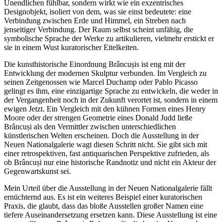
Unendlichen fühlbar, sondern wirkt wie ein exzentrisches
Designobjekt, isoliert von dem, was sie einst bedeutete: eine
Verbindung zwischen Erde und Himmel, ein Streben nach
jenseitiger Verbindung. Der Raum selbst scheint unfähig, die
symbolische Sprache der Werke zu artikulieren, vielmehr erstickt er
sie in einem Wust kuratorischer Eitelkeiten.
Die kunsthistorische Einordnung Brâncușis ist eng mit der
Entwicklung der modernen Skulptur verbunden. Im Vergleich zu
seinen Zeitgenossen wie Marcel Duchamp oder Pablo Picasso
gelingt es ihm, eine einzigartige Sprache zu entwickeln, die weder in
der Vergangenheit noch in der Zukunft verortet ist, sondern in einem
ewigen Jetzt. Ein Vergleich mit den kühnen Formen eines Henry
Moore oder der strengen Geometrie eines Donald Judd ließe
Brâncuși als den Vermittler zwischen unterschiedlichen
künstlerischen Welten erscheinen. Doch die Ausstellung in der
Neuen Nationalgalerie wagt diesen Schritt nicht. Sie gibt sich mit
einer retrospektiven, fast antiquarischen Perspektive zufrieden, als
ob Brâncuși nur eine historische Randnotiz und nicht ein Akteur der
Gegenwartskunst sei.
Mein Urteil über die Ausstellung in der Neuen Nationalgalerie fällt
ernüchternd aus. Es ist ein weiteres Beispiel einer kuratorischen
Praxis, die glaubt, dass das bloße Ausstellen großer Namen eine
tiefere Auseinandersetzung ersetzen kann. Diese Ausstellung ist eine