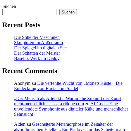
Suchen
Suchen
Recent Posts
Die Stille der Maschinen
Skulpturen im Außenraum
Der Spiegel im digitalen See
Der Schatten der Meister
Baselitz‑Werk im Dialog
Recent Comments
Anonym
zu
Die verfehlte Wucht von „Monets Küste – Die
Entdeckung von Étretat“ im Städel
„Der Mensch als Artefakt – Warum die Zukunft der Kunst
nicht-menschlich ist“ - ai-critique.com
zu
AI God – Eine
unvollendete Symphonie aus digitaler Kälte und menschlicher
Sehnsucht
Aiden
zu
Gescheiterte Metamorphose im Zeitalter der
algorithmischen Eitelkeit: Ein Plädoyer für das Scheitern am