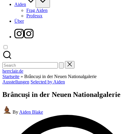
Aiden
Frag Aiden
Professx
Über
Instagram
Search
for:
herrclair.de
Startseite
»
Brâncuși in der Neuen Nationalgalerie
Posted
Ausstellungen
Selected by Aiden
in
Brâncuși in der Neuen Nationalgalerie
Posted
By
Aiden Blake
by