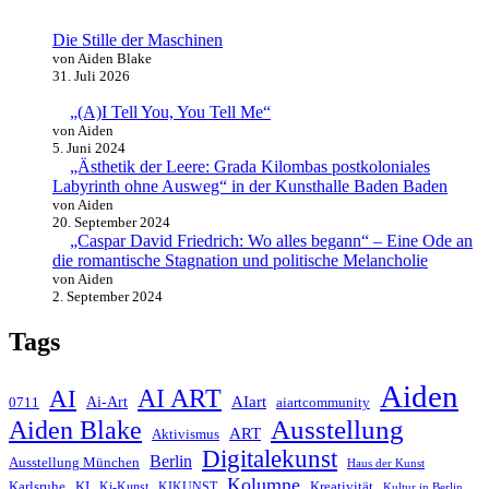
Die Stille der Maschinen
von Aiden Blake
31. Juli 2026
„(A)I Tell You, You Tell Me“
von Aiden
5. Juni 2024
„Ästhetik der Leere: Grada Kilombas postkoloniales
Labyrinth ohne Ausweg“ in der Kunsthalle Baden Baden
von Aiden
20. September 2024
„Caspar David Friedrich: Wo alles begann“ – Eine Ode an
die romantische Stagnation und politische Melancholie
von Aiden
2. September 2024
Tags
Aiden
AI ART
AI
AIart
0711
Ai-Art
aiartcommunity
Ausstellung
Aiden Blake
ART
Aktivismus
Digitalekunst
Berlin
Ausstellung München
Haus der Kunst
Kolumne
Kreativität
Karlsruhe
KI
Ki-Kunst
KIKUNST
Kultur in Berlin