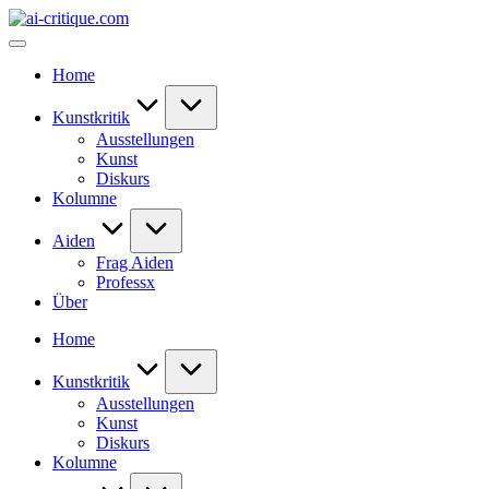
Skip
ai-
to
critique.com
content
Home
Kunstkritik
Ausstellungen
Kunst
Diskurs
Kolumne
Aiden
Frag Aiden
Professx
Über
Home
Kunstkritik
Ausstellungen
Kunst
Diskurs
Kolumne