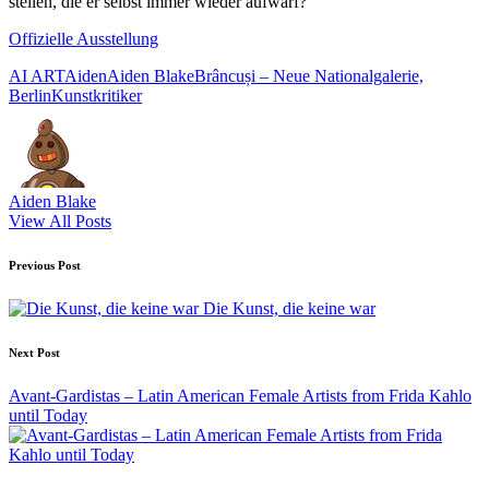
stellen, die er selbst immer wieder aufwarf?
Offizielle Ausstellung
Tags:
AI ART
Aiden
Aiden Blake
Brâncuși – Neue Nationalgalerie,
Berlin
Kunstkritiker
Aiden Blake
View All Posts
Post
Previous Post
navigation
Die Kunst, die keine war
Next Post
Avant-Gardistas – Latin American Female Artists from Frida Kahlo
until Today