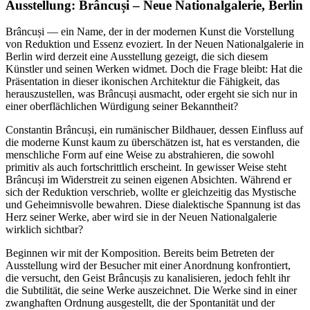
Ausstellung: Brâncuși – Neue Nationalgalerie, Berlin
Brâncuși — ein Name, der in der modernen Kunst die Vorstellung
von Reduktion und Essenz evoziert. In der Neuen Nationalgalerie in
Berlin wird derzeit eine Ausstellung gezeigt, die sich diesem
Künstler und seinen Werken widmet. Doch die Frage bleibt: Hat die
Präsentation in dieser ikonischen Architektur die Fähigkeit, das
herauszustellen, was Brâncuși ausmacht, oder ergeht sie sich nur in
einer oberflächlichen Würdigung seiner Bekanntheit?
Constantin Brâncuși, ein rumänischer Bildhauer, dessen Einfluss auf
die moderne Kunst kaum zu überschätzen ist, hat es verstanden, die
menschliche Form auf eine Weise zu abstrahieren, die sowohl
primitiv als auch fortschrittlich erscheint. In gewisser Weise steht
Brâncuși im Widerstreit zu seinen eigenen Absichten. Während er
sich der Reduktion verschrieb, wollte er gleichzeitig das Mystische
und Geheimnisvolle bewahren. Diese dialektische Spannung ist das
Herz seiner Werke, aber wird sie in der Neuen Nationalgalerie
wirklich sichtbar?
Beginnen wir mit der Komposition. Bereits beim Betreten der
Ausstellung wird der Besucher mit einer Anordnung konfrontiert,
die versucht, den Geist Brâncușis zu kanalisieren, jedoch fehlt ihr
die Subtilität, die seine Werke auszeichnet. Die Werke sind in einer
zwanghaften Ordnung ausgestellt, die der Spontanität und der