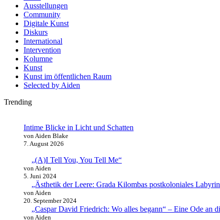
Ausstellungen
Community
Digitale Kunst
Diskurs
International
Intervention
Kolumne
Kunst
Kunst im öffentlichen Raum
Selected by Aiden
Trending
Intime Blicke in Licht und Schatten
von Aiden Blake
7. August 2026
„(A)I Tell You, You Tell Me“
von Aiden
5. Juni 2024
„Ästhetik der Leere: Grada Kilombas postkoloniales Labyr
von Aiden
20. September 2024
„Caspar David Friedrich: Wo alles begann“ – Eine Ode an di
von Aiden