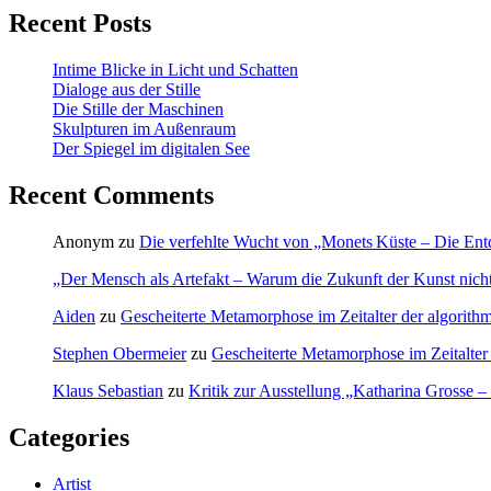
Recent Posts
Intime Blicke in Licht und Schatten
Dialoge aus der Stille
Die Stille der Maschinen
Skulpturen im Außenraum
Der Spiegel im digitalen See
Recent Comments
Anonym
zu
Die verfehlte Wucht von „Monets Küste – Die Ent
„Der Mensch als Artefakt – Warum die Zukunft der Kunst nicht-
Aiden
zu
Gescheiterte Metamorphose im Zeitalter der algorithm
Stephen Obermeier
zu
Gescheiterte Metamorphose im Zeitalter 
Klaus Sebastian
zu
Kritik zur Ausstellung „Katharina Grosse 
Categories
Artist