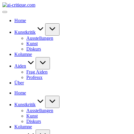
Skip
ai-
to
critique.com
content
Home
Kunstkritik
Ausstellungen
Kunst
Diskurs
Kolumne
Aiden
Frag Aiden
Professx
Über
Home
Kunstkritik
Ausstellungen
Kunst
Diskurs
Kolumne