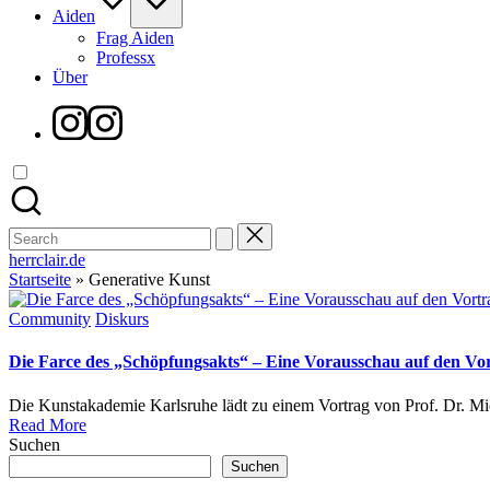
Aiden
Frag Aiden
Professx
Über
Instagram
Search
for:
herrclair.de
Startseite
»
Generative Kunst
Posted
Community
Diskurs
in
Die Farce des „Schöpfungsakts“ – Eine Vorausschau auf den Vo
Die Kunstakademie Karlsruhe lädt zu einem Vortrag von Prof. Dr. Mi
Read More
Suchen
Suchen