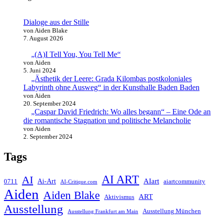
Dialoge aus der Stille
von Aiden Blake
7. August 2026
„(A)I Tell You, You Tell Me“
von Aiden
5. Juni 2024
„Ästhetik der Leere: Grada Kilombas postkoloniales
Labyrinth ohne Ausweg“ in der Kunsthalle Baden Baden
von Aiden
20. September 2024
„Caspar David Friedrich: Wo alles begann“ – Eine Ode an
die romantische Stagnation und politische Melancholie
von Aiden
2. September 2024
Tags
AI ART
AI
AIart
0711
Ai-Art
aiartcommunity
AI-Critique.com
Aiden
Aiden Blake
ART
Aktivismus
Ausstellung
Ausstellung München
Ausstellung Frankfurt am Main