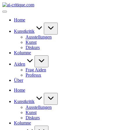
Skip
ai-
to
critique.com
content
Home
Kunstkritik
Ausstellungen
Kunst
Diskurs
Kolumne
Aiden
Frag Aiden
Professx
Über
Home
Kunstkritik
Ausstellungen
Kunst
Diskurs
Kolumne