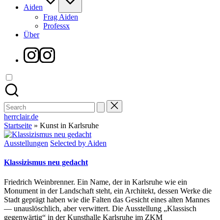
Aiden
Frag Aiden
Professx
Über
Instagram
Search
for:
herrclair.de
Startseite
»
Kunst in Karlsruhe
Posted
Ausstellungen
Selected by Aiden
in
Klassizismus neu gedacht
Friedrich Weinbrenner. Ein Name, der in Karlsruhe wie ein
Monument in der Landschaft steht, ein Architekt, dessen Werke die
Stadt geprägt haben wie die Falten das Gesicht eines alten Mannes
— unauslöschlich, aber verwittert. Die Ausstellung „Klassisch
gegenwärtig“ in der Kunsthalle Karlsruhe im ZKM