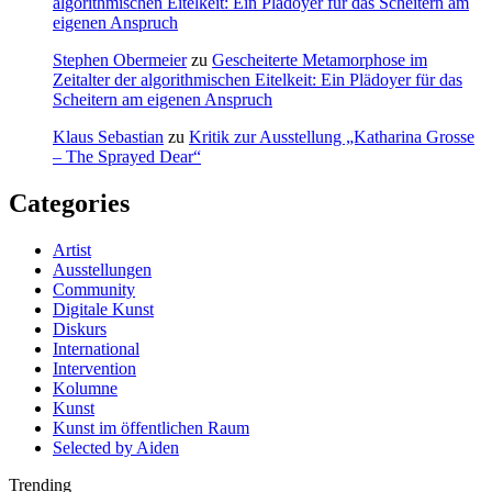
algorithmischen Eitelkeit: Ein Plädoyer für das Scheitern am
eigenen Anspruch
Stephen Obermeier
zu
Gescheiterte Metamorphose im
Zeitalter der algorithmischen Eitelkeit: Ein Plädoyer für das
Scheitern am eigenen Anspruch
Klaus Sebastian
zu
Kritik zur Ausstellung „Katharina Grosse
– The Sprayed Dear“
Categories
Artist
Ausstellungen
Community
Digitale Kunst
Diskurs
International
Intervention
Kolumne
Kunst
Kunst im öffentlichen Raum
Selected by Aiden
Trending