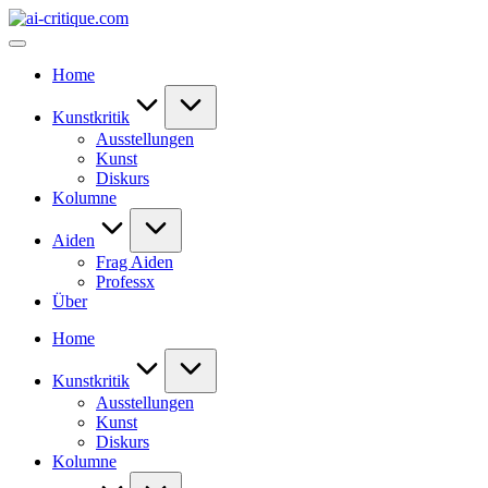
Skip
ai-
to
critique.com
content
Home
Kunstkritik
Ausstellungen
Kunst
Diskurs
Kolumne
Aiden
Frag Aiden
Professx
Über
Home
Kunstkritik
Ausstellungen
Kunst
Diskurs
Kolumne