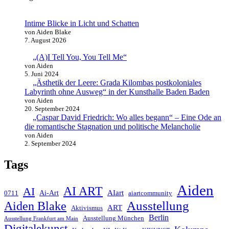
Intime Blicke in Licht und Schatten
von Aiden Blake
7. August 2026
„(A)I Tell You, You Tell Me“
von Aiden
5. Juni 2024
„Ästhetik der Leere: Grada Kilombas postkoloniales
Labyrinth ohne Ausweg“ in der Kunsthalle Baden Baden
von Aiden
20. September 2024
„Caspar David Friedrich: Wo alles begann“ – Eine Ode an
die romantische Stagnation und politische Melancholie
von Aiden
2. September 2024
Tags
Aiden
AI ART
AI
AIart
0711
Ai-Art
aiartcommunity
Ausstellung
Aiden Blake
ART
Aktivismus
Berlin
Ausstellung München
Ausstellung Frankfurt am Main
Digitalekunst