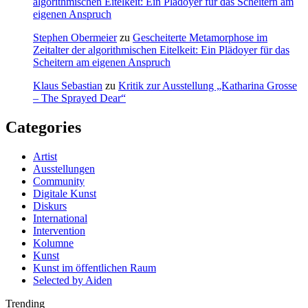
algorithmischen Eitelkeit: Ein Plädoyer für das Scheitern am
eigenen Anspruch
Stephen Obermeier
zu
Gescheiterte Metamorphose im
Zeitalter der algorithmischen Eitelkeit: Ein Plädoyer für das
Scheitern am eigenen Anspruch
Klaus Sebastian
zu
Kritik zur Ausstellung „Katharina Grosse
– The Sprayed Dear“
Categories
Artist
Ausstellungen
Community
Digitale Kunst
Diskurs
International
Intervention
Kolumne
Kunst
Kunst im öffentlichen Raum
Selected by Aiden
Trending