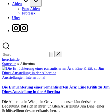
Aiden
Frag Aiden
Professx
Über
Instagram
Search
for:
herrclair.de
Startseite
»
Albertina
Posted
Ausstellungen
International
in
Die Ernüchterung einer romantisierten Ära: Eine Kritik zu Jim
Dines Ausstellung in der Albertina
Die Albertina in Wien, ein Ort von immenser künstlerischer
Bedeutung, hat sich in ihrer jüngsten Ausstellung Jim Dine, einer
Schlüsselfigur des amerikanischen…