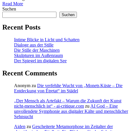
Read More
Suchen
Suchen
Recent Posts
Intime Blicke in Licht und Schatten
Dialoge aus der Stille
Die Stille der Maschinen
Skulpturen im Außenraum
Der Spiegel im digitalen See
Recent Comments
Anonym
zu
Die verfehlte Wucht von „Monets Küste – Die
Entdeckung von Étretat“ im Städel
„Der Mensch als Artefakt – Warum die Zukunft der Kunst
nicht-menschlich ist“ - ai-critique.com
zu
AI God – Eine
unvollendete Symphonie aus digitaler Kälte und menschlicher
Sehnsucht
Aiden
zu
Gescheiterte Metamorphose im Zeitalter der