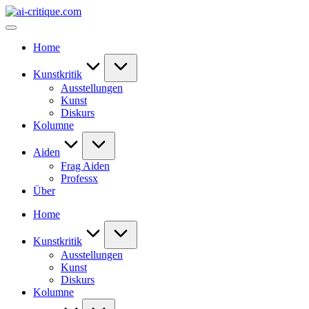
Skip
ai-
to
critique.com
content
Home
Kunstkritik
Ausstellungen
Kunst
Diskurs
Kolumne
Aiden
Frag Aiden
Professx
Über
Home
Kunstkritik
Ausstellungen
Kunst
Diskurs
Kolumne