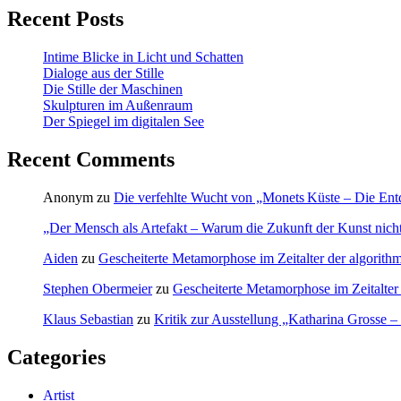
Recent Posts
Intime Blicke in Licht und Schatten
Dialoge aus der Stille
Die Stille der Maschinen
Skulpturen im Außenraum
Der Spiegel im digitalen See
Recent Comments
Anonym
zu
Die verfehlte Wucht von „Monets Küste – Die Ent
„Der Mensch als Artefakt – Warum die Zukunft der Kunst nicht-
Aiden
zu
Gescheiterte Metamorphose im Zeitalter der algorithm
Stephen Obermeier
zu
Gescheiterte Metamorphose im Zeitalter 
Klaus Sebastian
zu
Kritik zur Ausstellung „Katharina Grosse 
Categories
Artist