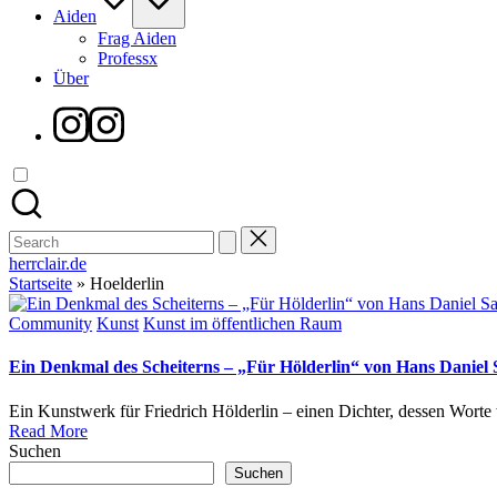
Aiden
Frag Aiden
Professx
Über
Instagram
Search
for:
herrclair.de
Startseite
»
Hoelderlin
Posted
Community
Kunst
Kunst im öffentlichen Raum
in
Ein Denkmal des Scheiterns – „Für Hölderlin“ von Hans Daniel S
Ein Kunstwerk für Friedrich Hölderlin – einen Dichter, dessen Wort
Read More
Suchen
Suchen