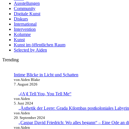
Ausstellungen
Community
Digitale Kunst
Diskurs
International
Intervention
Kolumne
Kunst
Kunst im öffentlichen Raum
Selected by Aiden
Trending
Intime Blicke in Licht und Schatten
von Aiden Blake
7. August 2026
„(A)I Tell You, You Tell Me“
von Aiden
5. Juni 2024
„Ästhetik der Leere: Grada Kilombas postkoloniales Labyr
von Aiden
20. September 2024
„Caspar David Friedrich: Wo alles begann“ – Eine Ode an di
von Aiden